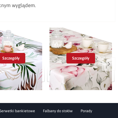
ęknym wyglądem.
Szczegóły
Szczegóły
oodporny Minos 420461-
Obrus plamoodporny Elbrus DPN
109
2z2797-101
Serwetki bankietowe
Falbany do stołów
Porady