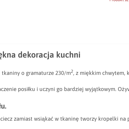
ękna dekoracja kuchni
2
j tkaniny o gramaturze 230/m
, z miękkim chwytem, k
zenie posiłku i uczyni go bardziej wyjątkowym. Ożyw
u.
ciecz zamiast wsiąkać w tkaninę tworzy kropelki na p