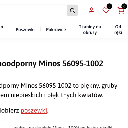
0
0
do
Tkaniny na
Od
Poszewki
Pokrowce
obrusy
ręki
moodporny Minos 56095-1002
porny Minos 56095-1002 to piękny, gruby
em niebieskich i błękitnych kwiatów.
dobierz
poszewki
.
zadruk na tkaninie Minos - 100% poliester, gładki