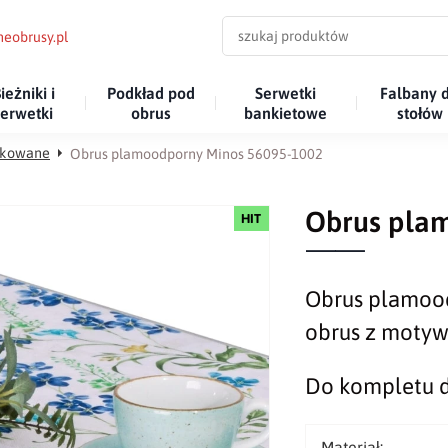
eobrusy.pl
ieżniki i
Podkład pod
Serwetki
Falbany 
serwetki
obrus
bankietowe
stołów
rukowane
Obrus plamoodporny Minos 56095-1002
Obrus pla
HIT
Obrus plamood
obrus z motyw
Do kompletu 
Materiał: