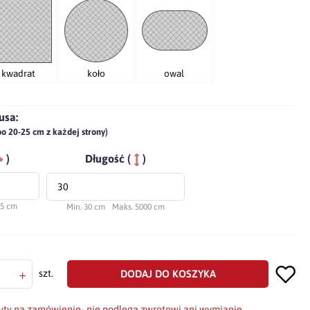
kwadrat
koło
owal
usa:
po 20-25 cm z każdej strony)
)
Długość (
)
45 cm
Min. 30 cm
Maks. 5000 cm
+
DODAJ DO KOSZYKA
szt.
yty na zamówienie- nie podlega zwrotowi ani wymianie.