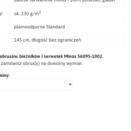
2
y:
ok. 230 g/m
plamoodporne Standard
145 cm, długość bez ograniczeń
obrusów, bieżników i serwetek Minos 56095-1002.
h zamówisz obrus(y) na dowolny wymiar.
niny: