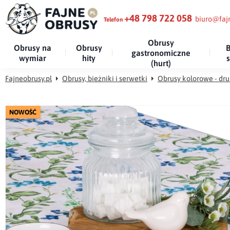
+48 798 722 058
biuro@fajn
Telefon
Obrusy
Obrusy na
Obrusy
B
gastronomiczne
wymiar
hity
(hurt)
Fajneobrusy.pl
Obrusy, bieżniki i serwetki
Obrusy kolorowe - d
NOWOŚĆ