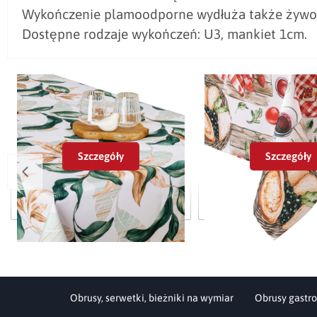
Wykończenie plamoodporne wydłuża także żywot
Dostępne rodzaje wykończeń: U3, mankiet 1cm.
Szczegóły
Szczegóły
Obrus plamoodporny Minos 420508-
Obrus Plamoodporny
106
Toskanii
Obrusy, serwetki, bieżniki na wymiar
Obrusy gastro