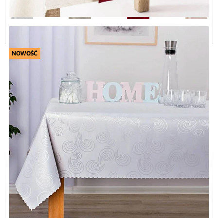
Obrus plamoodporny Marmurek
NOWOŚĆ