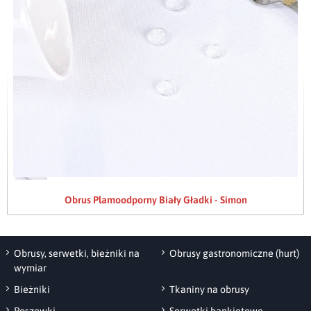
Obrus Plamoodporny Biały Gładki - Simon
Obrusy, serwetki, bieżniki na
Obrusy gastronomiczne (hurt)
wymiar
Bieżniki
Tkaniny na obrusy