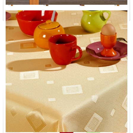
Obrus plamoodporny JB4688