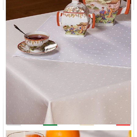
Obrus plamoodporny Wega
Obrus plamoodporny Ceres