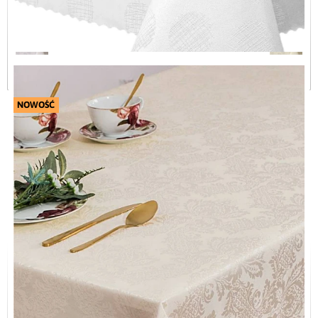
Obrus plamoodporny JM3683
NOWOŚĆ