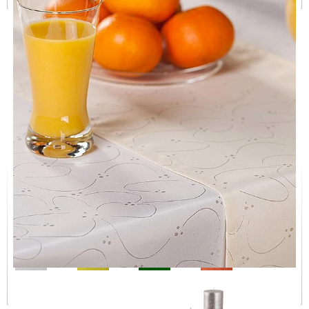
+4
Obrus plamoodporny JB3666