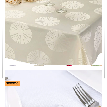
Obrus plamoodporny JB4038
NOWOŚĆ