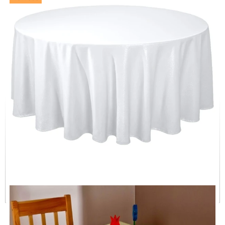
Obrus Slavic Plamoodporny