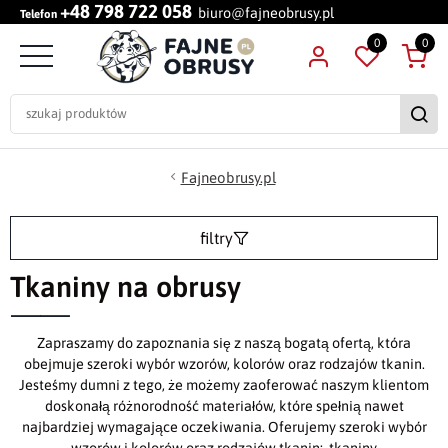
+48 798 722 058
biuro@fajneobrusy.pl
Telefon
0
0
Fajneobrusy.pl
filtry
Tkaniny na obrusy
Zapraszamy do zapoznania się z naszą bogatą ofertą, która
obejmuje szeroki wybór wzorów, kolorów oraz rodzajów tkanin.
Jesteśmy dumni z tego, że możemy zaoferować naszym klientom
doskonałą różnorodność materiałów, które spełnią nawet
najbardziej wymagające oczekiwania. Oferujemy szeroki wybór