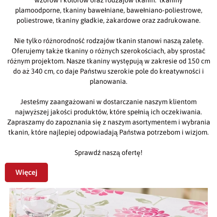
wzorów i kolorów oraz rodzajów tkanin: tkaniny
plamoodporne, tkaniny bawełniane, bawełniano-poliestrowe,
poliestrowe, tkaniny gładkie, żakardowe oraz zadrukowane.
Nie tylko różnorodność rodzajów tkanin stanowi naszą zaletę.
Oferujemy także tkaniny o różnych szerokościach, aby sprostać
różnym projektom. Nasze tkaniny występują w zakresie od 150 cm
do aż 340 cm, co daje Państwu szerokie pole do kreatywności i
planowania.
Jesteśmy zaangażowani w dostarczanie naszym klientom
najwyższej jakości produktów, które spełnią ich oczekiwania.
Zapraszamy do zapoznania się z naszym asortymentem i wybrania
tkanin, które najlepiej odpowiadają Państwa potrzebom i wizjom.
Sprawdź naszą ofertę!
Więcej
Nasz asortyment zawiera tkaniny o różnych właściwościach. Jeśli