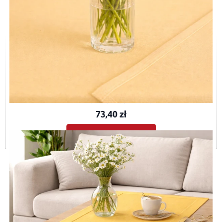
Bieżnik plamoodporny P130 żółty O3
BIE-P130-ŻÓŁ-O3-40x120
73,40 zł
Dodaj do koszyka