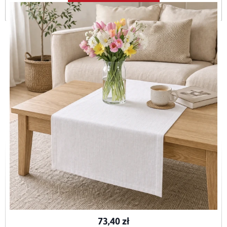
Dodaj do koszyka
Bieżnik plamoodporny P130 biały O3
BIE-P130-BIA-O3-40x120
73,40 zł