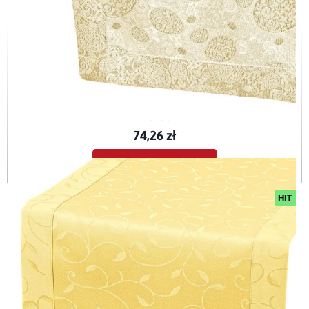
Bieżnik wielkanocny plamoodporny Złote Pisanki
BIE-PIS-ZŁO-O5-40x120
74,26 zł
Dodaj do koszyka
HIT