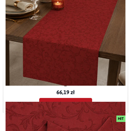
Bieżnik plamoodporny z mankietem O3 Ares bordowy (11)
BIE-ARE_BOR-O3
66,19 zł
Dodaj do koszyka
HIT