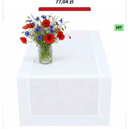
77,04 zł
Dodaj do koszyka
HIT
Bieżnik plamoodporny H200 biały (2000) O5
BIE-H200-BIA-O5