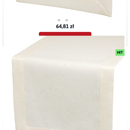
Bieżnik plamoodporny z mankietem O3 Marmurek ecru (377)
BIEMARM_O3_ECR-40x120
64,81 zł
Dodaj do koszyka
HIT