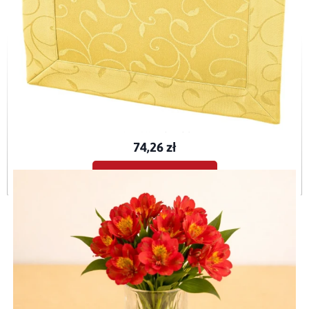
Bieżnik plamoodporny Dafne żółty (3268)
BIE-DAF-ŻÓŁ-O5
74,26 zł
Dodaj do koszyka