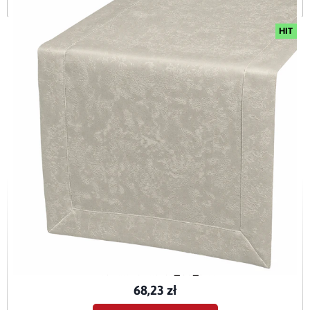
HIT
Bieżnik plamoodporny z mankietem O5 Marmurek szary
BieznikMarmurek_O5_SZA
68,23 zł