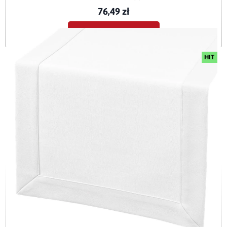
76,49 zł
Dodaj do koszyka
HIT
Bieżnik plamoodporny Maxima biały (1000) z mankietem O5