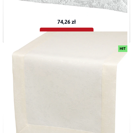
Bieżnik wielkanocny plamoodporny Srebrne Pisanki
BIE-PIS-SRE-O5-40x120
74,26 zł
Dodaj do koszyka
HIT