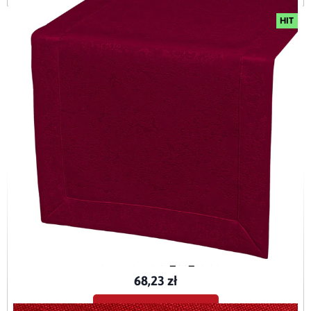
HIT
Bieżnik plamoodporny z mankietem O5 Marmurek bordo (354)
BieznikMarmurek_O5_bordo
68,23 zł
Dodaj do koszyka