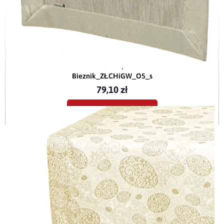
Bieżnik świąteczny w Złote Choinki i Gwiazdki z mankietem O5
beżowy
Bieznik_ZŁCHiGW_O5_s
79,10 zł
Dodaj do koszyka