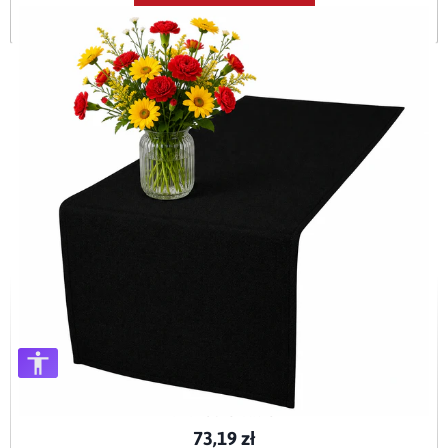
Dodaj do koszyka
Bieżnik plamoodporny P130 czarmy O1
BIE-P130-CZAR-O1
73,19 zł