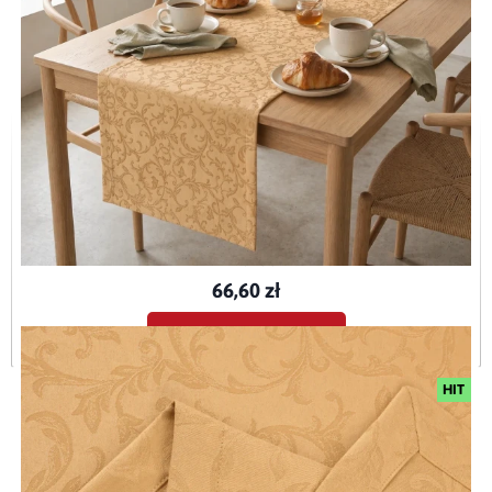
Bieżnik plamoodporny Ares złoty O3
BIE-ARE-ZŁO-O3-40x120
66,60 zł
Dodaj do koszyka
HIT