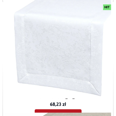
HIT
Bieżnik plamoodporny z mankietem O5 Marmurek biały (2000)
BieznikMarmurek_O5_BIA
68,23 zł
Dodaj do koszyka