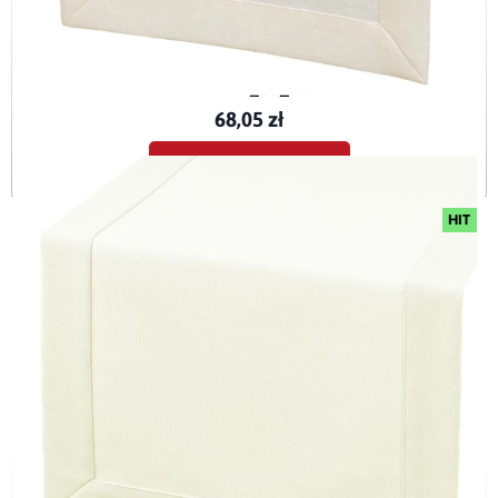
Bieżnik plamoodporny z mankietem O5 Marmurek ecru (377)
BIEMARM_O5_ECR
68,05 zł
Dodaj do koszyka
HIT