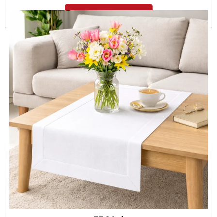
Dodaj do koszyka
Bieżnik plamoodporny P130 biały O5
BIE-P130-BIA-O5-40x120