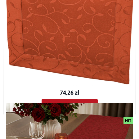
Bieżnik plamoodporny Dafne terakota (3970) O5
BIE-DAF-TER-O5-40x120
74,26 zł
Dodaj do koszyka
HIT