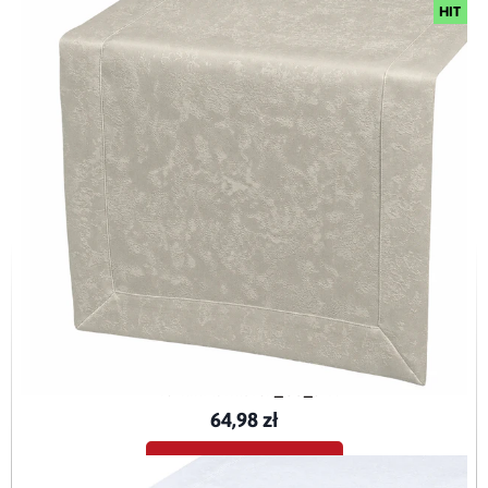
HIT
Bieżnik plamoodporny z mankietem O3 Marmurek szary
BieznikMarmurek_O3_SZA
64,98 zł
Dodaj do koszyka