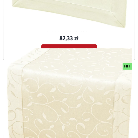
Bieżnik plamoodporny Maxima ecru (6069) z mankietem O5
BIE-MAX-ECR-O5-40x120
82,33 zł
Dodaj do koszyka
HIT