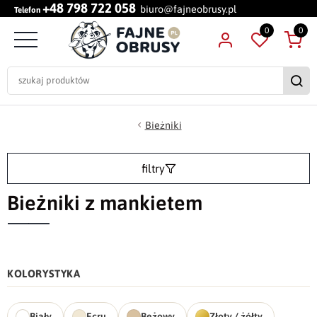
+48 798 722 058
biuro@fajneobrusy.pl
Telefon
0
0
Bieżniki
filtry
Bieżniki z mankietem
KOLORYSTYKA
Biały
Ecru
Beżowy
Złoty / żółty