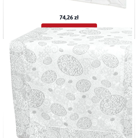
Bieżnik plamoodporny Dafne biały (2000) O5
BIE-DAF-BIA-O5-40x120
74,26 zł
Dodaj do koszyka