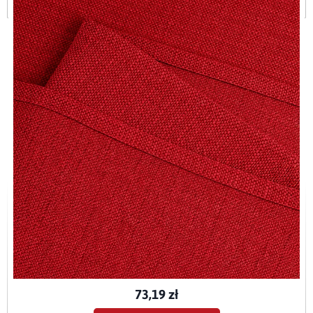
Bieżnik plamoodporny P130 bordowy O1
BIE-P130-CZE-O1
73,19 zł