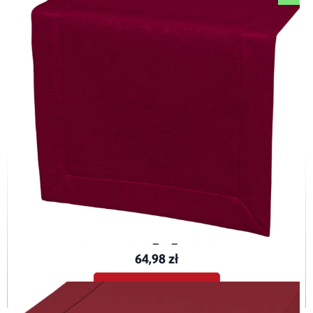
Bieżnik plamoodporny z mankietem O3 Marmurek bordo (354)
BieznikMarmurek_O3_bordo-40x120
64,98 zł
Dodaj do koszyka