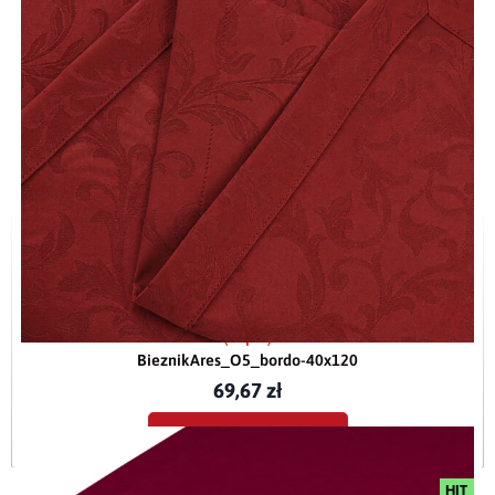
Bieżnik plamoodporny z mankietem O5 Ares bordowy (11)
(kopia)
BieznikAres_O5_bordo-40x120
69,67 zł
Dodaj do koszyka
HIT