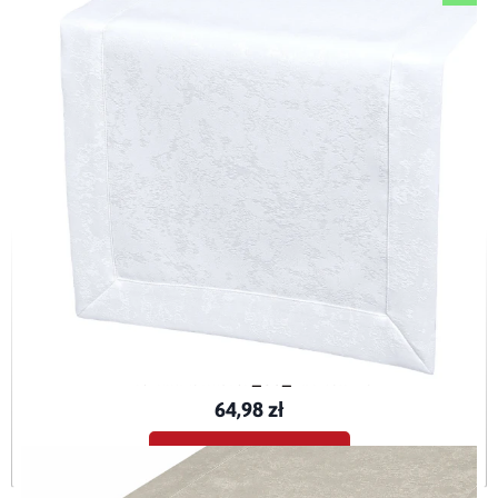
Bieżnik plamoodporny z mankietem O3 Marmurek biały (2000)
BieznikMarmurek_O3_BIA-40x120
64,98 zł
Dodaj do koszyka