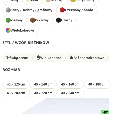
Szary / srebrny / grafitowy
Czerwony / bordo
Zielony
Brązowy
Czarny
Wielokolorowy
STYL / WZÓR BIEŻNIKÓW
✨
🐣
🎄
Świąteczne
Wielkanocne
Bożonarodzeniowe
ROZMIAR
40 × 120 cm
40 × 140 cm
40 × 160 cm
40 × 180 cm
40 × 200 cm
40 × 220 cm
40 × 240 cm
HIT