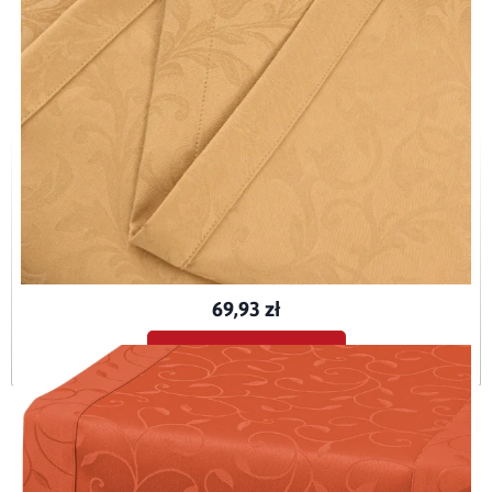
Bieżnik plamoodporny Ares złoty O5
BIE-ARE-ZŁO-O5
69,93 zł
Dodaj do koszyka