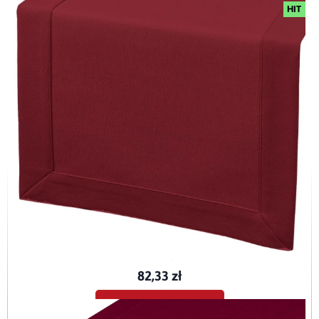
HIT
Bieżnik plamoodporny Maxima bordowy (6723) z mankietem O5
BIE-MAX-BOR-O5-40x120
82,33 zł
Dodaj do koszyka