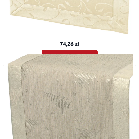
Bieżnik plamoodporny Dafne ecru (377) O5
BIE-DAF-ECR-O5-40x120
74,26 zł
Dodaj do koszyka