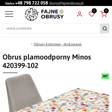
+48 798 722 058
biuro@fajneobrusy.pl
Telefon
0
0
Obrusy kolorowe - drukowane
Obrus plamoodporny Minos
420399-102
HIT