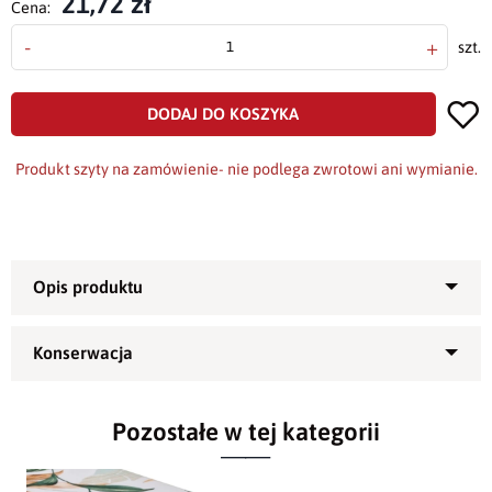
21,72 zł
Cena:
-
+
szt.
DODAJ DO KOSZYKA
Produkt szyty na zamówienie- nie podlega zwrotowi ani wymianie.
Obrus plamoodporny Minos
420399-102 - piękna
dekoracja ławy czy stołu
Pozostałe w tej kategorii
Przepiękny
obrus
uszyty z plamoodpornej