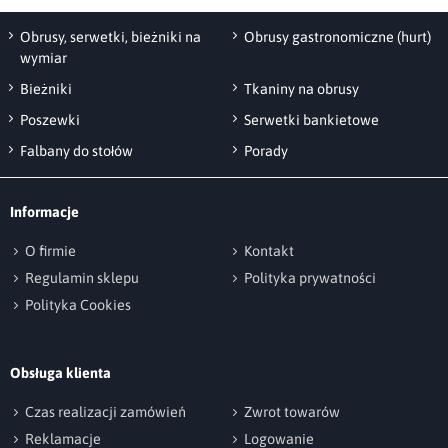
Jest to obrus plamoodporny - po wylaniu
płynów ciecz zamiast wsiąkać w tkaninę
Obrusy, serwetki, bieżniki na
Obrusy gastronomiczne (hurt)
wymiar
tworzy kropelki na powierzchni obrusa, które
Bieżniki
Tkaniny na obrusy
w szybki i łatwy sposób można zebrać
chusteczką.
Poszewki
Serwetki bankietowe
Wykończenie plamoodporne wydłuża także
Falbany do stołów
Porady
żywotność tkaniny - mozemy dłużej cieszyć
nasze oko pięknym wyglądem.
Informacje
Dostępne rodzaje wykończeń: U3, mankiet
O firmie
Kontakt
1cm.
Regulamin sklepu
Polityka prywatności
Polityka Cookies
Obsługa klienta
Czas realizacji zamówień
Zwrot towarów
Reklamacje
Logowanie