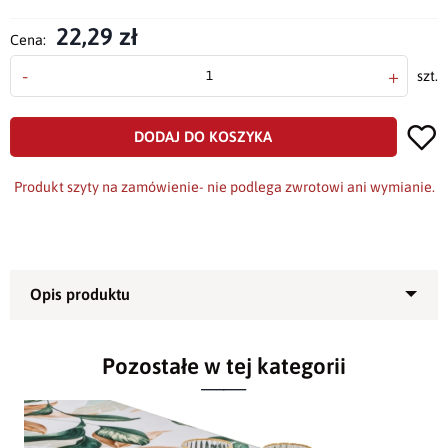
22,29 zł
Cena:
-
+
szt.
DODAJ DO KOSZYKA
Produkt szyty na zamówienie- nie podlega zwrotowi ani wymianie.
Obrus plamoodporny Minos -
Pozostałe w tej kategorii
piękna dekoracja kuchni
Przepiękny
obrus
uszyty z grubej, plamoodpornej