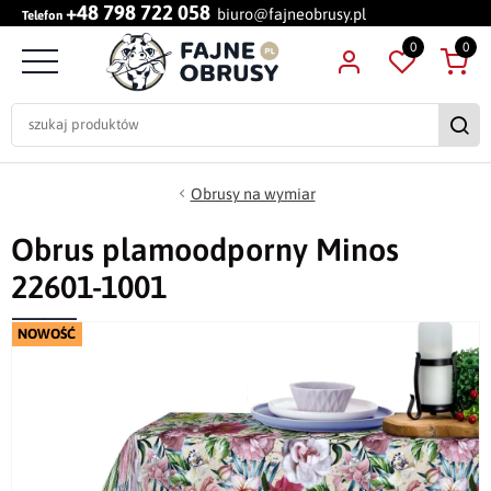
+48 798 722 058
biuro@fajneobrusy.pl
Telefon
0
0
Obrusy na wymiar
Obrus plamoodporny Minos
22601-1001
NOWOŚĆ