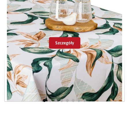
2
tkaniny o gramaturze 230/m
, z miękkim chwytem,
który ładnie okala blat stołu/ławy. Deseń tworzą
śliczne kolorowe kwiatki.
Używany w codziennych sytuacjach podkreśli
znaczenie posiłku i uczyni go bardziej wyjątkowym.
Ożywi kuchnie i nada jej wiosennego nastroju.
Szczegóły
Obrus Minos - ciekawa aranżacja
stołu.
Jest to obrus plamoodporny - po wylaniu płynów ciecz
zamiast wsiąkać w tkaninę tworzy kropelki na
powierzchni obrusa, które w szybki i łatwy sposób
Obrus plamoodporny Minos 420508-106
można zebrać chusteczką.
Wykończenie plamoodporne wydłuża także
żywotność tkaniny - mozemy dłużej cieszyć nasze oko
pięknym wyglądem.
Dostępne rodzaje wykończeń: U3, mankiet 1cm.