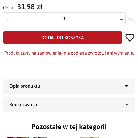
31,98 zł
Cena:
-
+
szt.
DODAJ DO KOSZYKA
Produkt szyty na zamówienie- nie podlega zwrotowi ani wymianie.
Obrus plamoodporny LX-6477-
2678-S -piękny obrus do salonu
Pozostałe w tej kategorii
Obrus
LX-6477-2678-S
to ciekawa propozycja