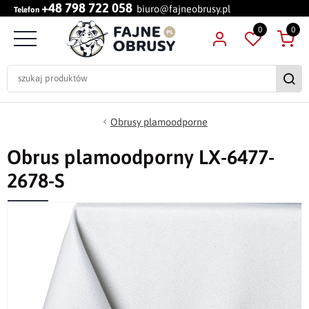
+48 798 722 058
biuro@fajneobrusy.pl
Telefon
0
0
Obrusy plamoodporne
Obrus plamoodporny LX-6477-
2678-S