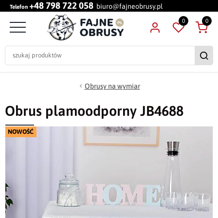
+48 798 722 058
biuro@fajneobrusy.pl
Telefon
0
0
Obrusy na wymiar
Obrus plamoodporny JB4688
NOWOŚĆ