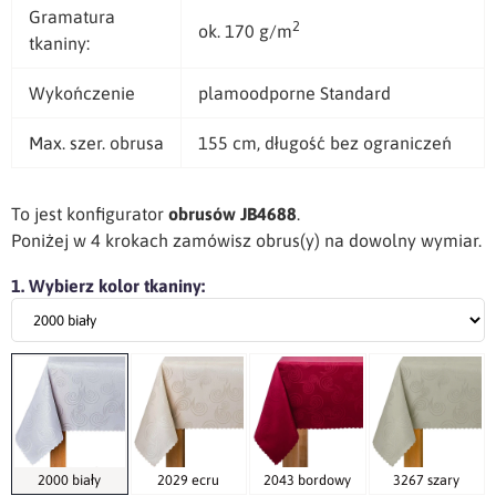
Gramatura
2
ok. 170 g/m
tkaniny:
Wykończenie
plamoodporne Standard
Max. szer. obrusa
155 cm, długość bez ograniczeń
To jest konfigurator
obrusów JB4688
.
Poniżej w 4 krokach zamówisz obrus(y) na dowolny wymiar.
1. Wybierz kolor tkaniny:
2000 biały
2029 ecru
2043 bordowy
3267 szary