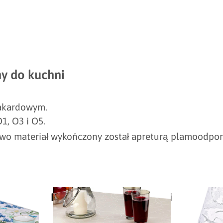
y do kuchni
żakardowym.
1, O3 i O5.
wo materiał wykończony został apreturą plamoodporn
Pozostałe w tej kategorii