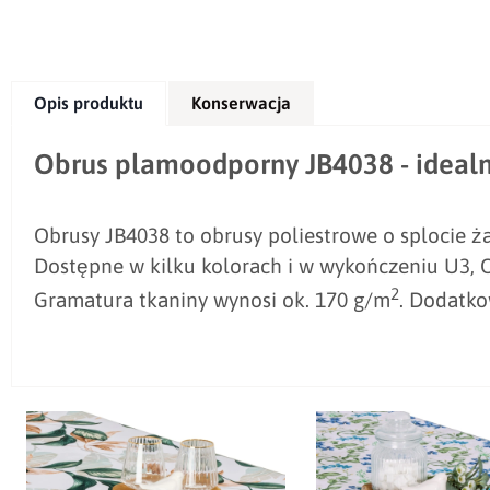
Opis produktu
Konserwacja
Obrus plamoodporny JB4038 - idealn
Obrusy JB4038 to obrusy poliestrowe o splocie 
Dostępne w kilku kolorach i w wykończeniu U3, O
2
Gramatura tkaniny wynosi ok. 170 g/m
. Dodatko