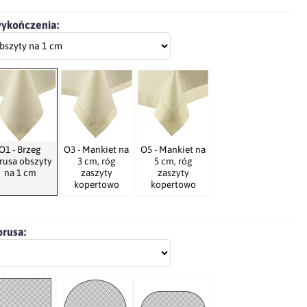
wykończenia:
O1 - Brzeg
O3 - Mankiet na
O5 - Mankiet na
rusa obszyty
3 cm, róg
5 cm, róg
na 1 cm
zaszyty
zaszyty
kopertowo
kopertowo
brusa: