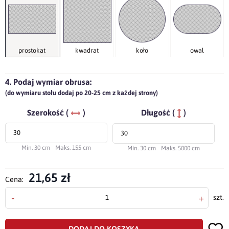
prostokat
kwadrat
koło
owal
4. Podaj wymiar obrusa:
(do wymiaru stołu dodaj po 20-25 cm z każdej strony)
Szerokość (
)
Długość (
)
Min. 30 cm
Maks. 155 cm
Min. 30 cm
Maks. 5000 cm
21,65 zł
Cena:
-
+
szt.
DODAJ DO KOSZYKA