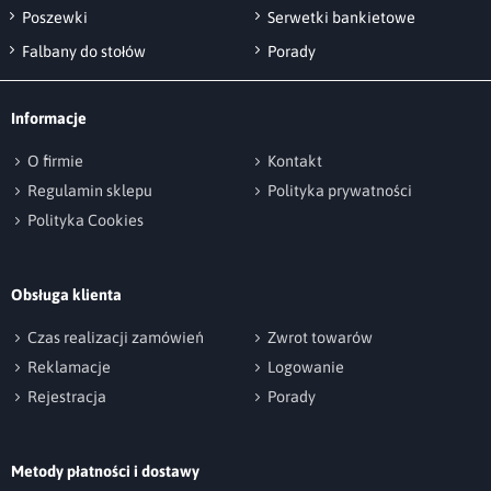
Poszewki
Serwetki bankietowe
kropelki. Inną ważną cechą tego
Falbany do stołów
Porady
wykończenia jest to, że wydłuża ono
żywotność tkaniny a obrus przez dłuższy czas
utrzymuje świeży, nowy wygląd.
Informacje
Obrusy posiadają miękki chwyt, dzięki czemu
O firmie
Kontakt
idealnie prezentują się na każdym stole.
Regulamin sklepu
Polityka prywatności
Polityka Cookies
Obrusy JB3666-Bikolor - ciekawa
ozdoba
Obsługa klienta
Obrusy JB3666-Bikolor
szyjemy na wymiar
.
Czas realizacji zamówień
Zwrot towarów
Stworzyliśmy w naszym serwisie
Reklamacje
Logowanie
internetowym oryginalny i zarazem łatwy,
Rejestracja
Porady
intuicyjny konfigurator, który umożliwia
zamówienie obrusów, bieżników i serwetek
Metody płatności i dostawy
z dokładnością do 1 cm w dowolnym