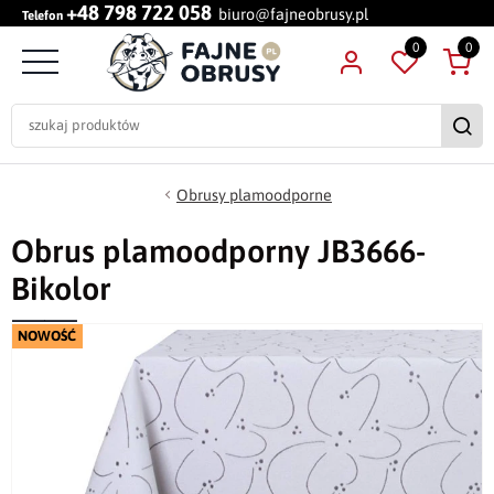
+48 798 722 058
biuro@fajneobrusy.pl
Telefon
0
0
Obrusy plamoodporne
Obrus plamoodporny JB3666-
Bikolor
NOWOŚĆ