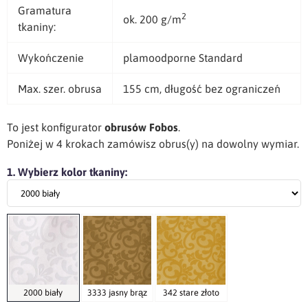
Gramatura
2
ok. 200 g/m
tkaniny:
Wykończenie
plamoodporne Standard
Max. szer. obrusa
155 cm, długość bez ograniczeń
To jest konfigurator
obrusów Fobos
.
Poniżej w 4 krokach zamówisz obrus(y) na dowolny wymiar.
1. Wybierz kolor tkaniny:
2000 biały
3333 jasny brąz
342 stare złoto