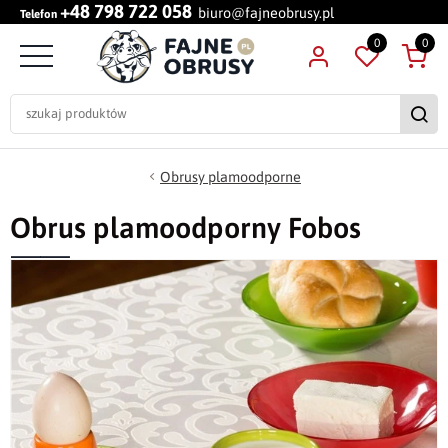
+48 798 722 058
biuro@fajneobrusy.pl
Telefon
0
0
Obrusy plamoodporne
Obrus plamoodporny Fobos