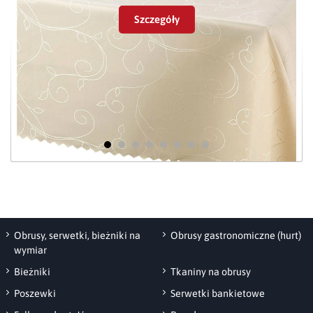
Szczegóły
Obrusy Fobos
produkujemy z tkaniny
Wybielanie - nie wybielać
posiadającej
certyfikat
Oeko-Tex Standard
Pranie chemiczne -
100
.
czyścić w chloretylenie
lub benzynie
Prasowanie - p
rasować w
temperaturze max. 150 st.
Obrus plamoodporny Mela
C
Suszenie mechaniczne -
nie suszyć bębnowo
Obrusy, serwetki, bieżniki na
Obrusy gastronomiczne (hurt)
wymiar
Bieżniki
Tkaniny na obrusy
Poszewki
Serwetki bankietowe