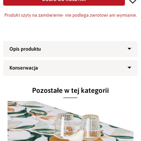
Produkt szyty na zamówienie- nie podlega zwrotowi ani wymianie.
Obrus plamoodporny Elbrus -
idealny do kuchni
Pozostałe w tej kategorii
Obrusy poliestrowe, plamoodporne Elbrus
o
wzorze z kwiatów.
Obrusy z kolekcji ekonomicznej, które
Materiał - 100% poliester
przyciągają odbiorców nie tylko niską ceną
ale również jednocześnie bardzo dobrą
Temperatura prania - 40
st. C
jakością. Gramatura obrusów wynosi ok. 170