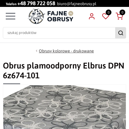
+48 798 722 058
biuro@fajneobrusy.pl
Telefon
0
0
Obrusy kolorowe - drukowane
Obrus plamoodporny Elbrus DPN
6z674-101