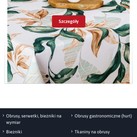
2
g/m
. Bardzo duży wybór kolorów pozwala
Wykurcz po praniu - do 1%
na bogate możliwości aranżacyjne.
Szczegóły
Wybielanie - nie wybielać
Miękki chwyt tkaniny sprawia, że obrusy
Pranie chemiczne -
doskonale układają się na stole.
czyścić w chloretylenie
lub benzynie
Obrusy Elbrus
produkujemy z tkaniny
posiadającej
certyfikat
Oeko-Tex Standard
Prasowanie - p
rasować w
100
.
temperaturze max. 150 st.
Obrus plamoodporny Minos 420508-106
C
Suszenie mechaniczne -
nie suszyć bębnowo
Obrusy, serwetki, bieżniki na
Obrusy gastronomiczne (hurt)
wymiar
Bieżniki
Tkaniny na obrusy