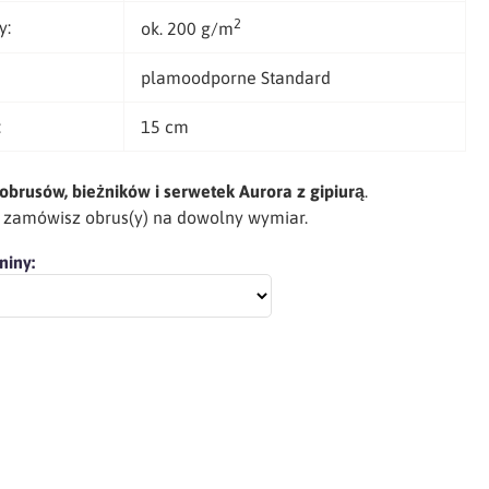
2
y:
ok. 200 g/m
plamoodporne Standard
:
15 cm
obrusów, bieżników i serwetek Aurora z gipiurą
.
h zamówisz obrus(y) na dowolny wymiar.
niny: