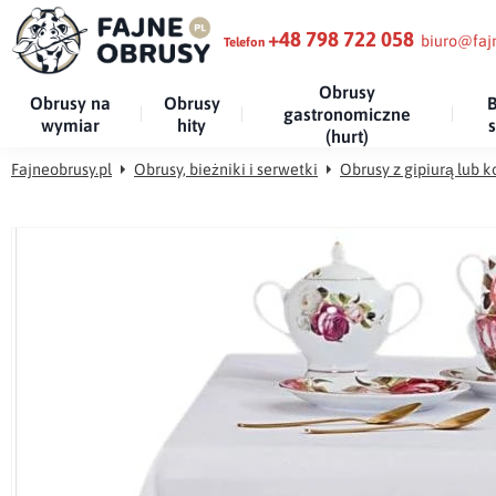
+48 798 722 058
biuro@fajn
Telefon
Obrusy
Obrusy na
Obrusy
B
gastronomiczne
wymiar
hity
(hurt)
Fajneobrusy.pl
Obrusy, bieżniki i serwetki
Obrusy z gipiurą lub 