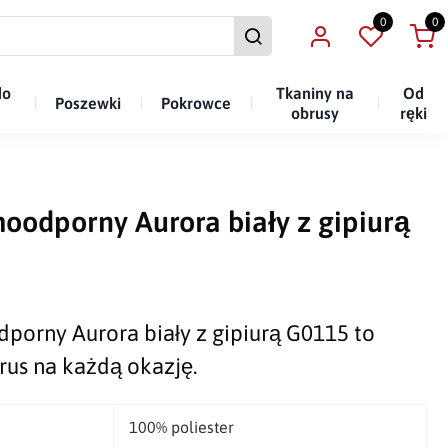
0
0
do
Tkaniny na
Od
Poszewki
Pokrowce
obrusy
ręki
oodporny Aurora biały z gipiurą
porny Aurora biały z gipiurą G0115 to
rus na każdą okazję.
100% poliester