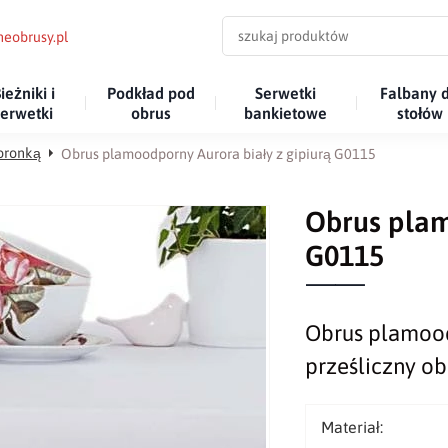
eobrusy.pl
ieżniki i
Podkład pod
Serwetki
Falbany 
serwetki
obrus
bankietowe
stołów
koronką
Obrus plamoodporny Aurora biały z gipiurą G0115
Obrus plam
G0115
Obrus plamood
prześliczny ob
Materiał: