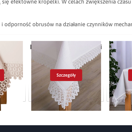
 się efektowne kropelki. W celach zwiększenia czasu
ć i odporność obrusów na działanie czynników mecha
Pozostałe w tej kategorii
Szczegóły
rora ecru z
Obrus plamoodporny P130 biały z
Obrus pla
9
koronką białą K307
ko