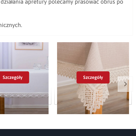
 działania apretury polecamy prasować obrus po
nicznych.
Szczegóły
Szczegóły
moodporny P130 biały z
Obrus plamoodporny P130
ronką białą K205
cappuccino z koronką ecru K307