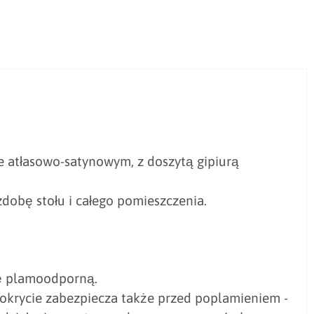
ie atłasowo-satynowym, z doszytą gipiurą
zdobę stołu i całego pomieszczenia.
rę plamoodporną.
pokrycie zabezpiecza także przed poplamieniem -