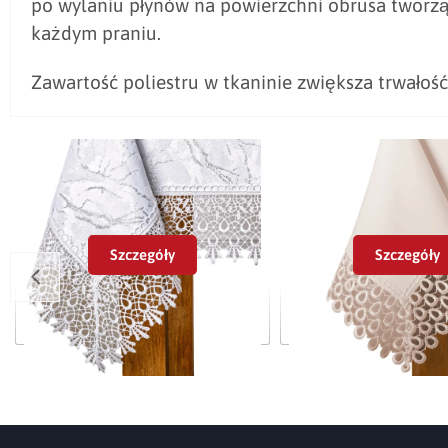
po wylaniu płynów na powierzchni obrusa tworzą
każdym praniu.
Zawartość poliestru w tkaninie zwiększa trwałoś
Szczegóły
Szczegóły
Obrus plamoodporny Srebrny Marmur
Obrus plamoodporny Au
biało-srebrny z gipiurą G0511
gipiurą G060