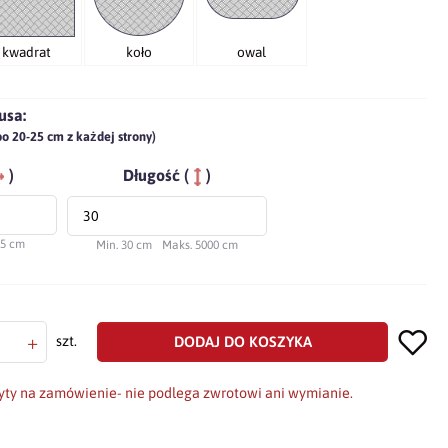
kwadrat
koło
owal
usa:
po 20-25 cm z każdej strony)
)
Długość (
)
75 cm
Min. 30 cm
Maks. 5000 cm
+
DODAJ DO KOSZYKA
szt.
yty na zamówienie- nie podlega zwrotowi ani wymianie.