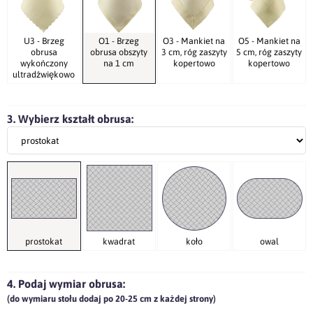
U3 - Brzeg
O1 - Brzeg
O3 - Mankiet na
O5 - Mankiet na
obrusa
obrusa obszyty
3 cm, róg zaszyty
5 cm, róg zaszyty
wykończony
na 1 cm
kopertowo
kopertowo
ultradźwiękowo
3. Wybierz kształt obrusa:
prostokat
kwadrat
koło
owal
4. Podaj wymiar obrusa:
(do wymiaru stołu dodaj po 20-25 cm z każdej strony)