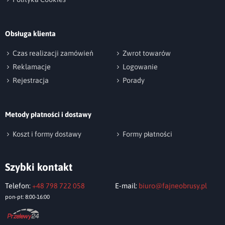
przeznaczeniem dla branży gastronomicznej.
Ich cechą charakterystyczną jest doskonały
Obsługa klienta
stosunek jakości do ceny.
2
Gramatura obrusów wynosi ok. 200 g/m
a
Czas realizacji zamówień
Zwrot towarów
skład surowcowy to 100% poliester.
Reklamacje
Logowanie
Dodatkowo zostały wykończone bardzo
Rejestracja
Porady
dobrą apreturą plamoodporną. Miękki i
delikatny chwyt tkaniny sprawia, że obrusy
Metody płatności i dostawy
doskonale układają się na stole.
Koszt i formy dostawy
Formy płatności
Obrusy Aurora
produkujemy z tkaniny posiadającej
certyfikat
Oeko-Tex Standard 100
.
Szybki kontakt
Telefon:
+48 798 722 058
E-mail:
biuro@fajneobrusy.pl
pon-pt: 8:00-16:00