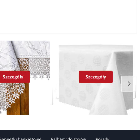
Szczegóły
Szczegóły
oodporny Srebrny Marmur
Obrus plamoodporny JM3683
ebrny z gipiurą G0511
Serwetki bankietowe
Falbany do stołów
Porady