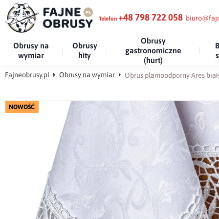
+48 798 722 058
biuro@fajn
Telefon
Obrusy
Obrusy na
Obrusy
B
gastronomiczne
wymiar
hity
(hurt)
Fajneobrusy.pl
Obrusy na wymiar
Obrus plamoodporny Ares biał
NOWOŚĆ