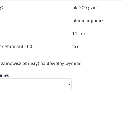
2
y:
ok. 200 g/m
plamoodporne
:
11 cm
ex Standard 100:
tak
h zamówisz obrus(y) na dowolny wymiar.
niny: