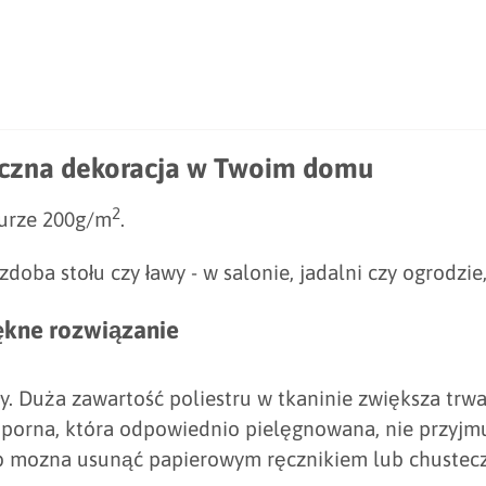
śliczna dekoracja w Twoim domu
2
turze 200g/m
.
zdoba stołu czy ławy - w salonie, jadalni czy ogrodzie
piękne rozwiązanie
ały. Duża zawartość poliestru w tkaninie zwiększa tr
orna, która odpowiednio pielęgnowana, nie przyjmuj
sób mozna usunąć papierowym ręcznikiem lub chustecz