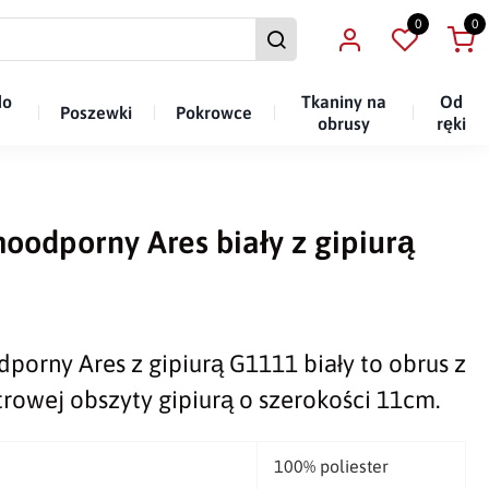
0
0
do
Tkaniny na
Od
Poszewki
Pokrowce
obrusy
ręki
oodporny Ares biały z gipiurą
orny Ares z gipiurą G1111 biały to obrus z
trowej obszyty gipiurą o szerokości 11cm.
100% poliester