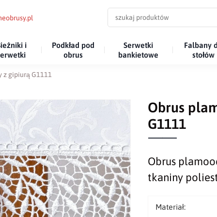
eobrusy.pl
ieżniki i
Podkład pod
Serwetki
Falbany 
serwetki
obrus
bankietowe
stołów
y z gipiurą G1111
Obrus plam
G1111
Obrus plamoodp
tkaniny polies
Materiał: