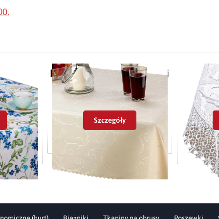
00.
Pozostałe w tej kategorii
Szczegóły
nos 56095-
Obrus plamoodporny Mela
Obrus plam
biało-sr
nomiczne (hurt)
Bieżniki
Tkaniny na obrusy
Poszewki