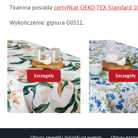
Tkanina posiada
certyfikat OEKO-TEX Standard 1
Wykończenie: gipiura G0511.
Szczegóły
Szczegóły
Obrus plamoodporny Minos 420508-
Obrus plamoodporny Mi
106
1002
Obrusy, serwetki, bieżniki na wymiar
Obrusy gastro