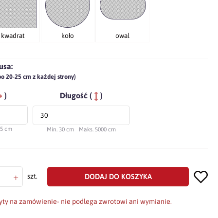
kwadrat
koło
owal
usa:
po 20-25 cm z każdej strony)
)
Długość (
)
75 cm
Min. 30 cm
Maks. 5000 cm
+
DODAJ DO KOSZYKA
szt.
yty na zamówienie- nie podlega zwrotowi ani wymianie.