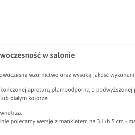
woczesność w salonie
nowoczesne wzornictwo oraz wysoką jakość wykonani
 wykończonej apreturą plamoodporną o podwyższonej
ub białym kolorze.
 wnętrza.
ólnie polecamy wersję z mankietem na 3 lub 5 cm - m