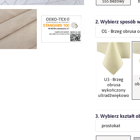
555 beżowy
b
2. Wybierz sposób 
U3 - Brzeg
ob
obrusa
wykończony
ultradźwiękowo
3. Wybierz kształt o