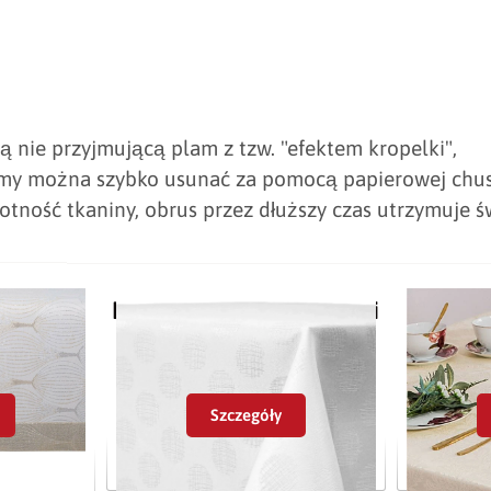
 nie przyjmującą plam z tzw. "efektem kropelki",
lamy można szybko usunać za pomocą papierowej chus
ość tkaniny, obrus przez dłuższy czas utrzymuje ś
Pozostałe w tej kategorii
Szczegóły
LZS-33022
Obrus plamoodporny JM3683
Obrus 
y