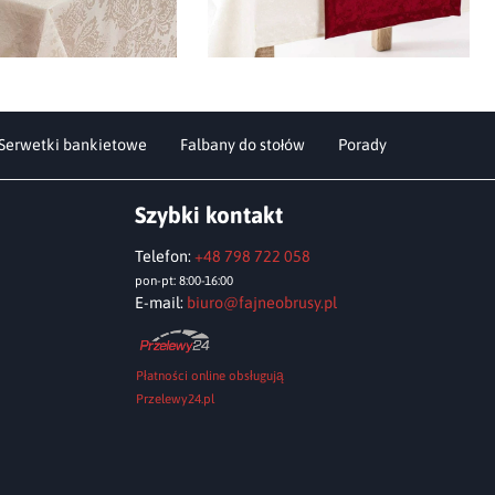
Serwetki bankietowe
Falbany do stołów
Porady
Szybki kontakt
Telefon:
+48 798 722 058
pon-pt: 8:00-16:00
E-mail:
biuro@fajneobrusy.pl
Płatności online obsługują
Przelewy24.pl