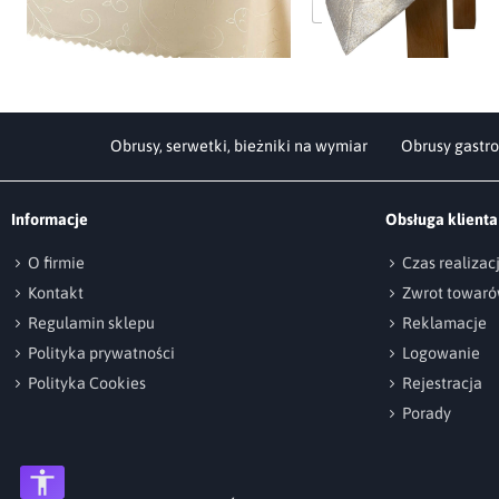
Obrusy, serwetki, bieżniki na wymiar
Obrusy gastro
Informacje
Obsługa klienta
O firmie
Czas realiza
Kontakt
Zwrot towar
Regulamin sklepu
Reklamacje
Polityka prywatności
Logowanie
Polityka Cookies
Rejestracja
Porady