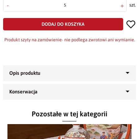
-
+
szt.
DODAJ DO KOSZYKA
Produkt szyty na zamówienie- nie podlega zwrotowi ani wymianie.
Obrus plamoodporny Laura -
korzystny cenowo produkt
Wykonany z plamoodpornej, poliestrowej
Pozostałe w tej kategorii
2
tkaniny o gramaturze ok. 180 g/m
i splocie
satynowo-atłasowym.
Tkanina jest pokryta obustronną apreturą
Materiał - 100% poliester