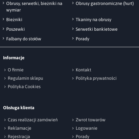
nabywców dobrej jakości obrusów w bardzo
Obrusy, serwetki, bieżniki na
Obrusy gastronomiczne (hurt)
korzystnej cenie.
wymiar
Bieżniki
Tkaniny na obrusy
Poszewki
Serwetki bankietowe
Falbany do stołów
Porady
Informacje
O firmie
Kontakt
Regulamin sklepu
Polityka prywatności
Polityka Cookies
Obsługa klienta
Czas realizacji zamówień
Zwrot towarów
Reklamacje
Logowanie
Rejestracja
Porady