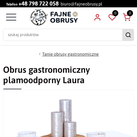
+48 798 722 058
biuro@fajneobrusy.pl
Telefon
0
0
Tanie obrusy gastronomiczne
Obrus gastronomiczny
plamoodporny Laura