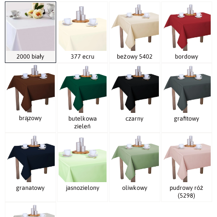
2000 biały
377 ecru
beżowy 5402
bordowy
brązowy
butelkowa
czarny
grafitowy
zieleń
granatowy
jasnozielony
oliwkowy
pudrowy róż
(5298)