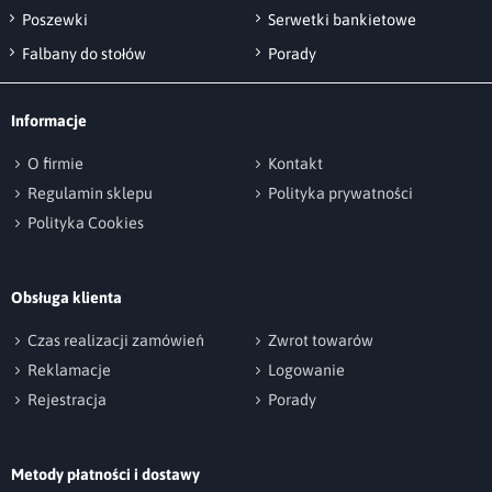
starannością,
w czterech kształtach:
mechaniczne - suszyć
Poszewki
Serwetki bankietowe
prostokąt, kwadrat, koło, owal, z
w niskiej
Falbany do stołów
Porady
temperaturze
dokładnościa co do 1 cm więc obrusy są
dokładnie dopasowane do stołu.
Informacje
Obrusy w kształcie koła i owalu podszywamy
tasiemką (podszycie na lewej stronie, dzięki
O firmie
Kontakt
tasiemce brzeg obrusa okrągłego lub
Regulamin sklepu
Polityka prywatności
owalnego po obróbce overlockiem zostaje
Polityka Cookies
zamaskowany.
Doszyta tasiemka wzmacnia brzeg obrusa i
Obsługa klienta
podnosi efekt estetyczny.
Czas realizacji zamówień
Zwrot towarów
Reklamacje
Logowanie
Rejestracja
Porady
Zamów i przekonaj się!
Metody płatności i dostawy