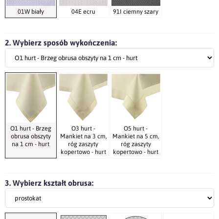
01W biały
04E ecru
91I ciemny szary
2. Wybierz sposób wykończenia:
O1 hurt - Brzeg
O3 hurt -
O5 hurt -
obrusa obszyty
Mankiet na 3 cm,
Mankiet na 5 cm,
na 1 cm - hurt
róg zaszyty
róg zaszyty
kopertowo - hurt
kopertowo - hurt
3. Wybierz kształt obrusa: