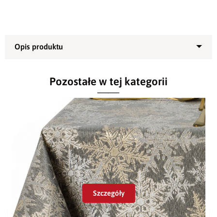
Najważniejsze cechy obrusa Złote
Pozostałe w tej kategorii
Choinki i Gwiazdki
Plamoodporność
– dzięki innowacyjnej technologii
wykończenia, obrus Złote Choinki i Gwiazdki
skutecznie chroni przed plamami i zabrudzeniami.
Rozlane napoje czy jedzenie nie wnikają w tkaninę,
więc z łatwością je usuniesz.
Gramatura 210 g/m²
– wysoka gramatura sprawia, że
obrus Złote Choinki i Gwiazdki jest solidny, dobrze
Szczegóły
układa się na stole i nie gniecie się łatwo. To
gwarancja długotrwałego użytkowania i estetycznego