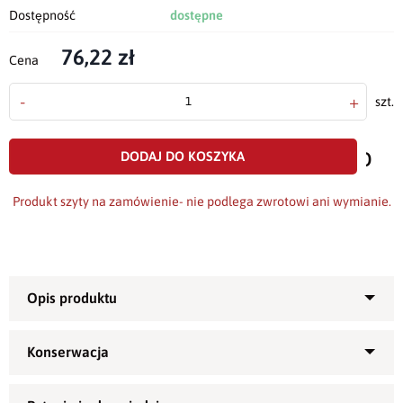
Dostępność
dostępne
76,22 zł
Cena
-
+
szt.
doda
do
DODAJ DO KOSZYKA
scho
Produkt szyty na zamówienie- nie podlega zwrotowi ani wymianie.
Przepiękny
bieżnik
uszyty z plamoodpornej tkaniny o
2
gramaturze 200g/m
.
Polecany na uroczyste okazje, święta lub jako ozdoba stołu