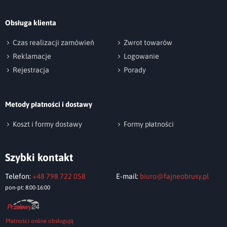
Podpis
Obsługa klienta
np. Agnieszka z Wrocławia, Mateusz z Gdańska
Czas realizacji zamówień
Zwrot towarów
Reklamacje
Logowanie
Rejestracja
Porady
Metody płatności i dostawy
Wyślij opinię
Koszt i formy dostawy
Formy płatności
Szybki kontakt
Telefon:
+48 798 722 058
E-mail:
biuro@fajneobrusy.pl
pon-pt: 8:00-16:00
Płatności online obsługują