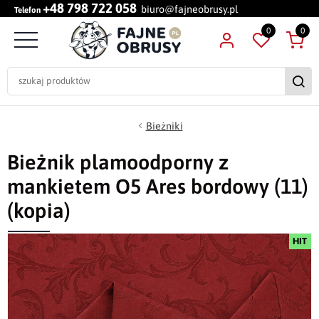
+48 798 722 058
biuro@fajneobrusy.pl
Telefon
0
0
Bieżniki
Bieżnik plamoodporny z
mankietem O5 Ares bordowy (11)
(kopia)
HIT