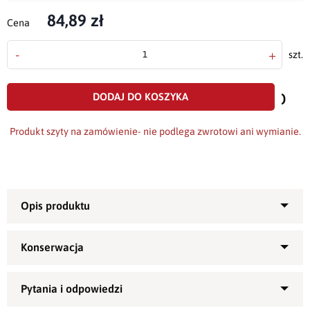
84,89 zł
Cena
-
+
szt.
doda
do
DODAJ DO KOSZYKA
scho
Produkt szyty na zamówienie- nie podlega zwrotowi ani wymianie.
Przepiękny
bieżnik
uszyty z plamoodpornej tkaniny o
2
gramaturze 200g/m
.
Polecany na uroczyste okazje, święta lub jako ozdoba stołu
czy ławy - w salonie, jadalni czy ogrodzie, idealna również na