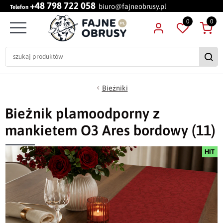
+48 798 722 058
biuro@fajneobrusy.pl
Telefon
0
0
Bieżniki
Bieżnik plamoodporny z
mankietem O3 Ares bordowy (11)
HIT