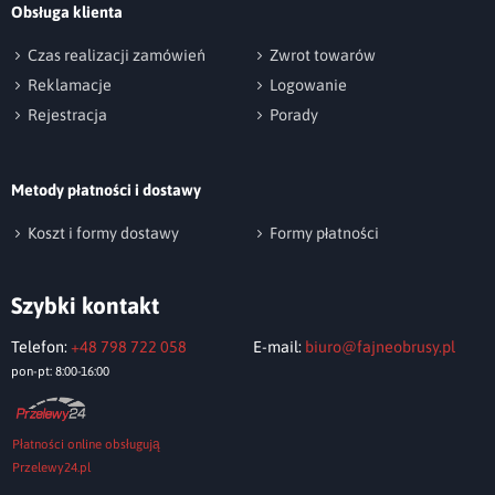
Obsługa klienta
np. Agnieszka z Wrocławia, Mateusz z Gdańska
Czas realizacji zamówień
Zwrot towarów
Reklamacje
Logowanie
Rejestracja
Porady
Metody płatności i dostawy
Wyślij opinię
Koszt i formy dostawy
Formy płatności
Szybki kontakt
Telefon:
+48 798 722 058
E-mail:
biuro@fajneobrusy.pl
pon-pt: 8:00-16:00
Płatności online obsługują
Przelewy24.pl