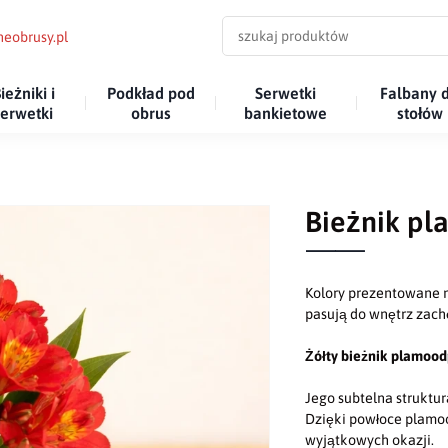
eobrusy.pl
ieżniki i
Podkład pod
Serwetki
Falbany 
serwetki
obrus
bankietowe
stołów
Bieżnik pl
Kolory prezentowane n
pasują do wnętrz za
Żółty bieżnik plamoo
Jego subtelna struktur
Dzięki powłoce plamoo
wyjątkowych okazji.