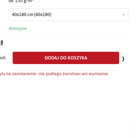
ok. 230 g/m
40x180 cm
(40x180)
dostępne
ł
dodaj
do
DODAJ DO KOSZYKA
szt.
scho
yty na zamówienie- nie podlega zwrotowi ani wymianie.