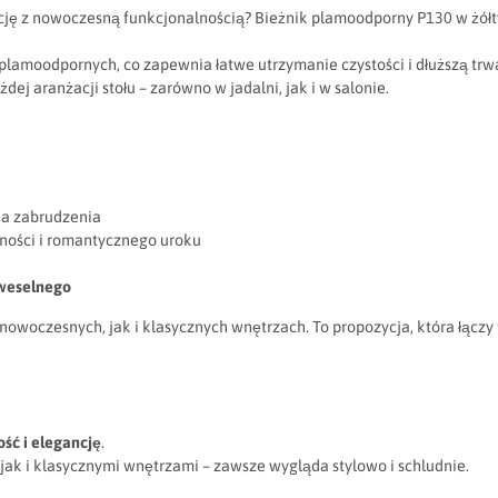
ancję z nowoczesną funkcjonalnością? Bieżnik plamoodporny P130 w żół
plamoodpornych, co zapewnia łatwe utrzymanie czystości i dłuższą trw
dej aranżacji stołu – zarówno w jadalni, jak i w salonie.
na zabrudzenia
tności i romantycznego uroku
 weselnego
owoczesnych, jak i klasycznych wnętrzach. To propozycja, która łączy 
ść i elegancję
.
k i klasycznymi wnętrzami – zawsze wygląda stylowo i schludnie.