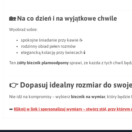
🏡
Na co dzień i na wyjątkowe chwile
Wyobraź sobie:
spokojne śniadanie przy kawie ☕
rodzinny obiad pełen rozmów
elegancką kolację przy świecach 🕯️
Ten
żółty
bieżnik plamoodporny
sprawi, że każda z tych chwil będ
👉
Dopasuj idealny rozmiar do swoje
Nie idź na kompromisy – wybierz
bieżnik na wymiar
, który będzie 
➡️
Kliknij w link i spersonalizuj wymiary – stwórz stół, przy którym 