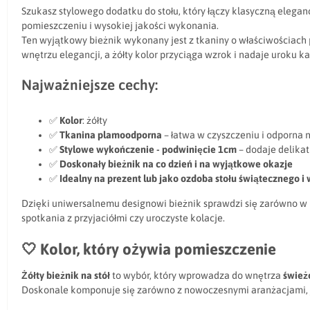
Szukasz stylowego dodatku do stołu, który łączy klasyczną eleg
pomieszczeniu i wysokiej jakości wykonania.
Ten wyjątkowy bieżnik wykonany jest z tkaniny o właściwościach 
wnętrzu elegancji, a żółty kolor przyciąga wzrok i nadaje uroku każ
Najważniejsze cechy:
✅
Kolor
: żółty
✅
Tkanina plamoodporna
– łatwa w czyszczeniu i odporna 
✅
Stylowe wykończenie - podwinięcie 1cm
– dodaje delika
✅
Doskonały bieżnik na co dzień i na wyjątkowe okazje
✅
Idealny na prezent lub jako ozdoba stołu świątecznego i
Dzięki uniwersalnemu designowi bieżnik sprawdzi się zarówno w n
spotkania z przyjaciółmi czy uroczyste kolacje.
🤍
Kolor, który ożywia pomieszczenie
Żółty bieżnik na stół
to wybór, który wprowadza do wnętrza
świeżo
Doskonale komponuje się zarówno z nowoczesnymi aranżacjami, ja