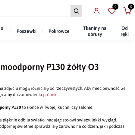
0
0
do
Tkaniny na
Od
Poszewki
Pokrowce
obrusy
ręki
amoodporny P130 żółty O3
a zdjęciu mogą różnić się od rzeczywistych. Aby mieć pewność, że
chęcamy do zamówienia
próbek
.
dporny P130
to słońce w Twojej kuchni czy salonie.
a pięknie odbija światło, nadając stołowi świeży, lekki wygląd.
dpornej świetnie sprawdzi się zarówno na co dzień, jak i podczas