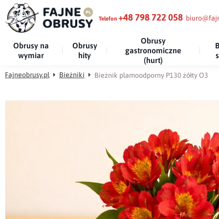
+48 798 722 058
biuro@fajn
Telefon
Obrusy
Obrusy na
Obrusy
B
gastronomiczne
wymiar
hity
(hurt)
Fajneobrusy.pl
Bieżniki
Bieżnik plamoodporny P130 żółty O3