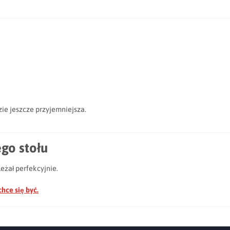
zie jeszcze przyjemniejsza.
go stołu
leżał perfekcyjnie.
chce się być.