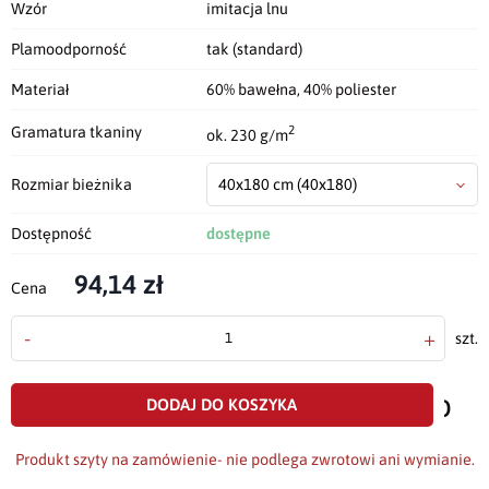
Wzór
imitacja lnu
Plamoodporność
tak (standard)
Materiał
60% bawełna, 40% poliester
2
Gramatura tkaniny
ok. 230 g/m
Rozmiar bieżnika
40x180 cm
(40x180)
Dostępność
dostępne
94,14 zł
Cena
-
+
szt.
doda
do
DODAJ DO KOSZYKA
scho
Produkt szyty na zamówienie- nie podlega zwrotowi ani wymianie.