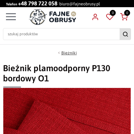
+48 798 722 058
biuro@fajneobrusy.pl
Telefon
0
0
Bieżniki
Bieżnik plamoodporny P130
bordowy O1