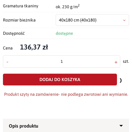
2
Gramatura tkaniny
ok. 230 g/m
Rozmiar bieżnika
40x180 cm
(40x180)
Dostępność
dostępne
136,37 zł
Cena
-
+
szt.
doda
do
DODAJ DO KOSZYKA
scho
Produkt szyty na zamówienie- nie podlega zwrotowi ani wymianie.