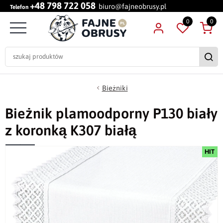
+48 798 722 058
biuro@fajneobrusy.pl
Telefon
0
0
Bieżniki
Bieżnik plamoodporny P130 biały
z koronką K307 białą
HIT