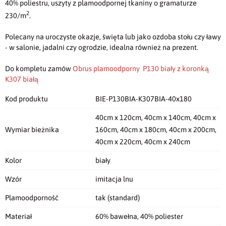
40% poliestru, uszyty z plamoodpornej tkaniny o gramaturze
2
230/m
.
Polecany na uroczyste okazje, święta lub jako ozdoba stołu czy ławy
- w salonie, jadalni czy ogrodzie, idealna również na prezent.
Do kompletu zamów
Obrus plamoodporny P130 biały z koronką
K307 białą
Kod produktu
BIE-P130BIA-K307BIA-40x180
40cm x 120cm, 40cm x 140cm, 40cm x
Wymiar bieżnika
160cm, 40cm x 180cm, 40cm x 200cm,
40cm x 220cm, 40cm x 240cm
Kolor
biały
Wzór
imitacja lnu
Plamoodporność
tak (standard)
Materiał
60% bawełna, 40% poliester