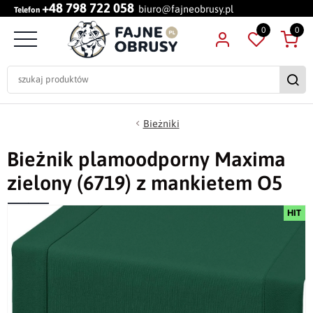
+48 798 722 058
biuro@fajneobrusy.pl
Telefon
0
0
Bieżniki
Bieżnik plamoodporny Maxima
zielony (6719) z mankietem O5
HIT