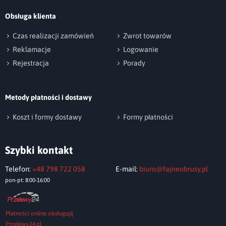
Obsługa klienta
np. Agnieszka z Wrocławia, Mateusz z Gdańska
Czas realizacji zamówień
Zwrot towarów
Reklamacje
Logowanie
Rejestracja
Porady
Metody płatności i dostawy
Wyślij opinię
Koszt i formy dostawy
Formy płatności
Szybki kontakt
Telefon:
+48 798 722 058
E-mail:
biuro@fajneobrusy.pl
pon-pt: 8:00-16:00
Płatności online obsługują
Przelewy24.pl