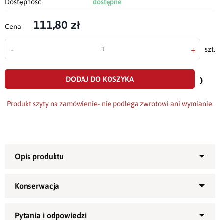
Dostępność
dostępne
111,80 zł
Cena
-
+
szt.
doda
do
DODAJ DO KOSZYKA
scho
Produkt szyty na zamówienie- nie podlega zwrotowi ani wymianie.
Bieżnik szyty z gładkiej, bawełniano-poliestrowej i bardzo
2
grubej tkaninie (gramatura ok. 295 g/m
) o nowoczesnym,
minimalistycznym designie. Duża zawartość bawełny
powoduje naturalny wygląd bieżnika a poliester -