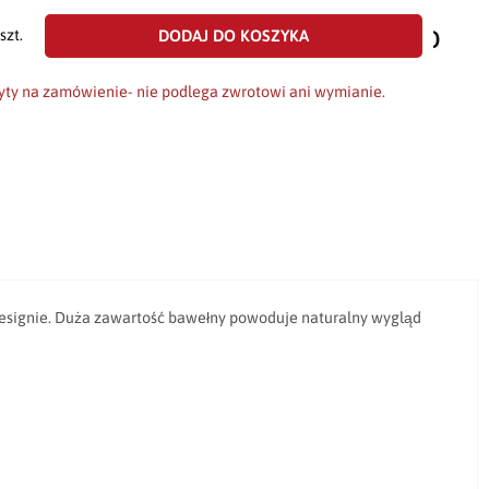
dodaj
do
DODAJ DO KOSZYKA
szt.
scho
yty na zamówienie- nie podlega zwrotowi ani wymianie.
esignie. Duża zawartość bawełny powoduje naturalny wygląd