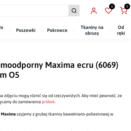
0
0
do
Tkaniny na
Od
Poszewki
Pokrowce
obrusy
ręki
amoodporny Maxima ecru (6069)
em O5
a zdjęciu mogą różnić się od rzeczywistych. Aby mieć pewność, że
chęcamy do zamówienia
próbek
.
y
Maxima
szyjemy z grubej tkaniny bawełniano-poliestrowej w