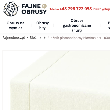
+48 798 722 058
biuro@fajn
Telefon
Obrusy
Obrusy na
Obrusy
B
gastronomiczne
wymiar
hity
(hurt)
Fajneobrusy.pl
Bieżniki
Bieżnik plamoodporny Maxima ecru (60