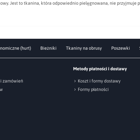
towy. Jest to tkanina, która odpowiednio pielęgnowana, nie przyjmuje p
nomiczne (hurt)
Bieżniki
Tkaniny na obrusy
Poszewki
Metody płatności i dostawy
cji zamówień
Koszt i formy dostawy
ów
Formy płatności