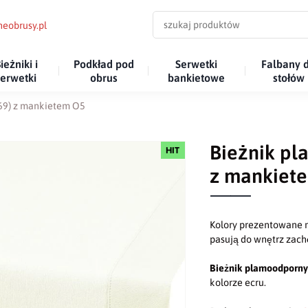
eobrusy.pl
ieżniki i
Podkład pod
Serwetki
Falbany 
serwetki
obrus
bankietowe
stołów
69) z mankietem O5
Bieżnik pl
HIT
z mankiet
Kolory prezentowane n
pasują do wnętrz za
Bieżnik plamoodporn
kolorze ecru.