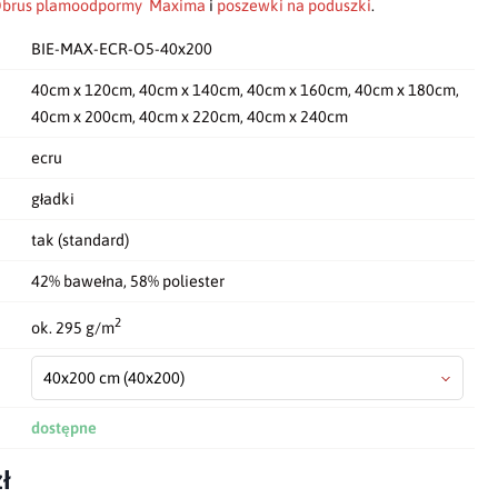
brus plamoodpormy Maxima
i
poszewki na poduszki
.
BIE-MAX-ECR-O5-40x200
40cm x 120cm, 40cm x 140cm, 40cm x 160cm, 40cm x 180cm,
40cm x 200cm, 40cm x 220cm, 40cm x 240cm
ecru
gładki
tak (standard)
42% bawełna, 58% poliester
2
ok. 295 g/m
40x200 cm
(40x200)
dostępne
ł