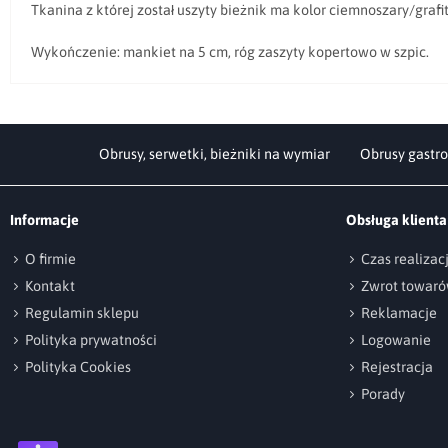
Tkanina z której został uszyty bieżnik ma kolor ciemnoszary/grafi
Wykończenie: mankiet na 5 cm, róg zaszyty kopertowo w szpic.
Obrusy, serwetki, bieżniki na wymiar
Obrusy gastro
Informacje
Obsługa klienta
O firmie
Czas realiza
Kontakt
Zwrot towar
Regulamin sklepu
Reklamacje
Polityka prywatności
Logowanie
Polityka Cookies
Rejestracja
Porady