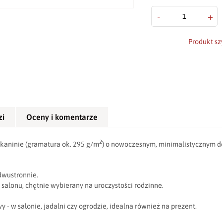
-
+
Produkt sz
zi
Oceny i komentarze
2
 tkaninie (gramatura ok. 295 g/m
) o nowoczesnym, minimalistycznym d
dwustronnie.
alonu, chętnie wybierany na uroczystości rodzinne.
y - w salonie, jadalni czy ogrodzie, idealna również na prezent.