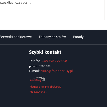
rzez długi czas plam.
Serwetki bankietowe
Falbany do stołów
Porady
Szybki kontakt
Telefon:
+48 798 722 058
pon-pt: 8:00-16:00
E-mail:
biuro@fajneobrusy.pl
Płatności online obsługują
Przelewy24.pl