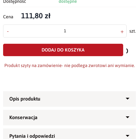
Dostępność
dostępne
111,80 zł
Cena
-
+
szt.
doda
do
DODAJ DO KOSZYKA
scho
Produkt szyty na zamówienie- nie podlega zwrotowi ani wymianie.
Bieżnik szyty z gładkiej, bawełniano-poliestrowej i bardzo
2
grubej tkaninie (gramatura ok. 295 g/m
) o nowoczesnym,
minimalistycznym designie. Duża zawartość bawełny
powoduje naturalny wygląd bieżnika a poliester -