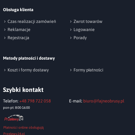
Obsługa klienta
np. Agnieszka z Wrocławia, Mateusz z Gdańska
Czas realizacji zamówień
Zwrot towarów
Reklamacje
Logowanie
Rejestracja
Porady
Metody płatności i dostawy
Wyślij opinię
Koszt i formy dostawy
Formy płatności
Szybki kontakt
Telefon:
+48 798 722 058
E-mail:
biuro@fajneobrusy.pl
pon-pt: 8:00-16:00
Płatności online obsługują
Przelewy24.pl