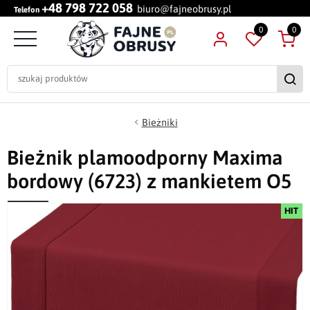
+48 798 722 058
biuro@fajneobrusy.pl
Telefon
0
0
Bieżniki
Bieżnik plamoodporny Maxima
bordowy (6723) z mankietem O5
HIT