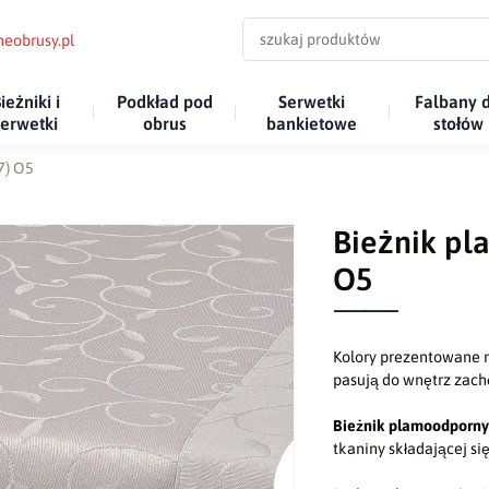
eobrusy.pl
ieżniki i
Podkład pod
Serwetki
Falbany 
serwetki
obrus
bankietowe
stołów
7) O5
Bieżnik pl
O5
Kolory prezentowane n
pasują do wnętrz za
Bieżnik plamoodporn
tkaniny składającej si