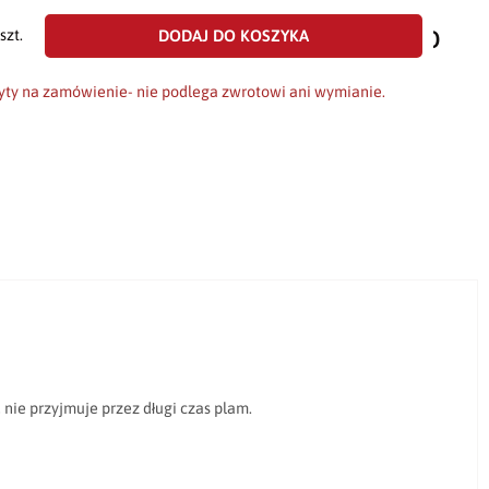
dodaj
do
DODAJ DO KOSZYKA
szt.
scho
yty na zamówienie- nie podlega zwrotowi ani wymianie.
 nie przyjmuje przez długi czas plam.