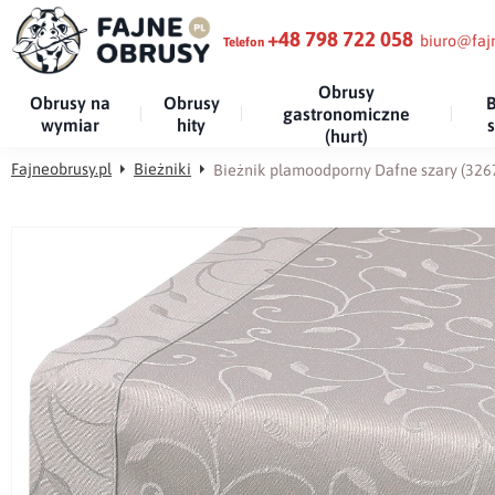
+48 798 722 058
biuro@fajn
Telefon
Obrusy
Obrusy na
Obrusy
B
gastronomiczne
wymiar
hity
(hurt)
Fajneobrusy.pl
Bieżniki
Bieżnik plamoodporny Dafne szary (326