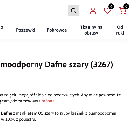
0
0
do
Tkaniny na
Od
Poszewki
Pokrowce
obrusy
ręki
amoodporny Dafne szary (3267)
a zdjęciu mogą różnić się od rzeczywistych. Aby mieć pewność, że
chęcamy do zamówienia
próbek
.
y
Dafne
z mankietem O5 szary to gruby bieżnik z plamoodpornej
ę w 100% z poliestru.