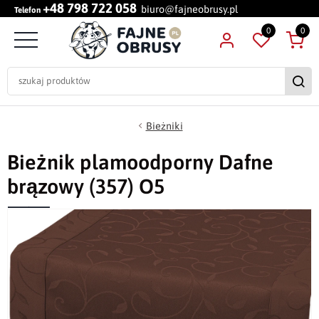
+48 798 722 058
biuro@fajneobrusy.pl
Telefon
0
0
Bieżniki
Bieżnik plamoodporny Dafne
brązowy (357) O5