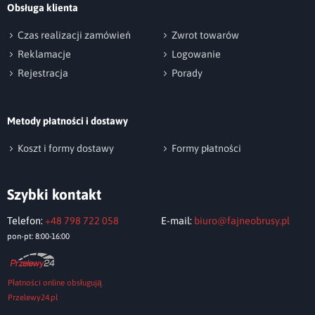
Obsługa klienta
np. Agnieszka z Wrocławia, Mateusz z Gdańska
Czas realizacji zamówień
Zwrot towarów
Reklamacje
Logowanie
Rejestracja
Porady
Metody płatności i dostawy
Wyślij opinię
Koszt i formy dostawy
Formy płatności
Szybki kontakt
Telefon:
+48 798 722 058
E-mail:
biuro@fajneobrusy.pl
pon-pt: 8:00-16:00
Płatności online obsługują
Przelewy24.pl