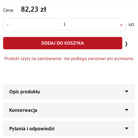
82,23 zł
Cena
-
+
szt.
doda
do
DODAJ DO KOSZYKA
scho
Produkt szyty na zamówienie- nie podlega zwrotowi ani wymianie.
Przepiękny
bieżnik
uszyty z plamoodpornej tkaniny o
2
gramaturze 250/m
.
Polecany na uroczyste okazje, święta lub jako ozdoba stołu
czy ławy - w salonie, jadalni czy ogrodzie, idealna również na