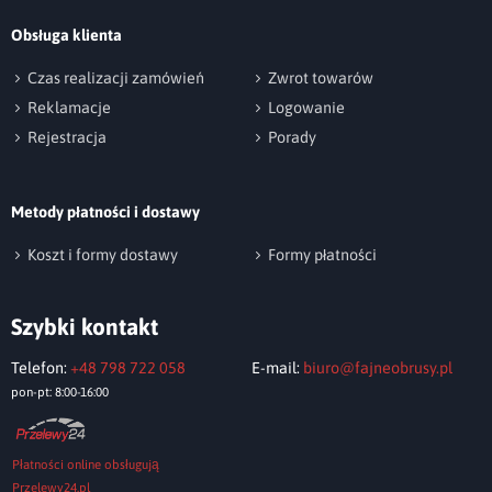
Obsługa klienta
np. Agnieszka z Wrocławia, Mateusz z Gdańska
Czas realizacji zamówień
Zwrot towarów
Reklamacje
Logowanie
Rejestracja
Porady
Metody płatności i dostawy
Wyślij opinię
Koszt i formy dostawy
Formy płatności
Szybki kontakt
Telefon:
+48 798 722 058
E-mail:
biuro@fajneobrusy.pl
pon-pt: 8:00-16:00
Płatności online obsługują
Przelewy24.pl