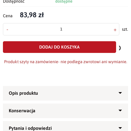
Dostępność
dostępne
83,98 zł
Cena
-
+
szt.
doda
do
DODAJ DO KOSZYKA
scho
Produkt szyty na zamówienie- nie podlega zwrotowi ani wymianie.
B
ieżnik
uszyty z plamoodpornej tkaniny o gramaturze ok.
2
200g/m
.
Tkanina z której został uszyty bieżnik ma kolor szary oraz