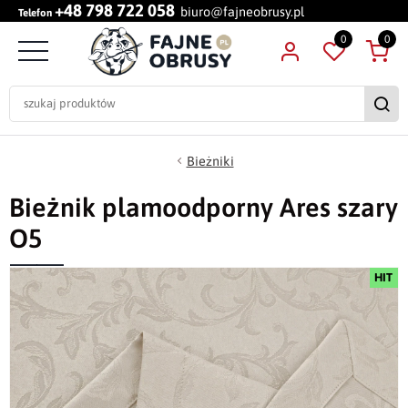
+48 798 722 058
biuro@fajneobrusy.pl
Telefon
0
0
Bieżniki
Bieżnik plamoodporny Ares szary
O5
HIT