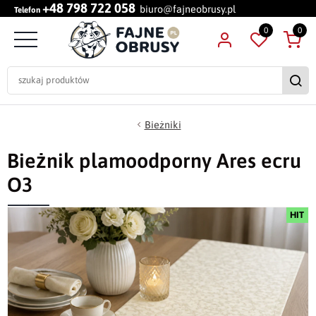
+48 798 722 058
biuro@fajneobrusy.pl
Telefon
0
0
Bieżniki
Bieżnik plamoodporny Ares ecru
O3
HIT