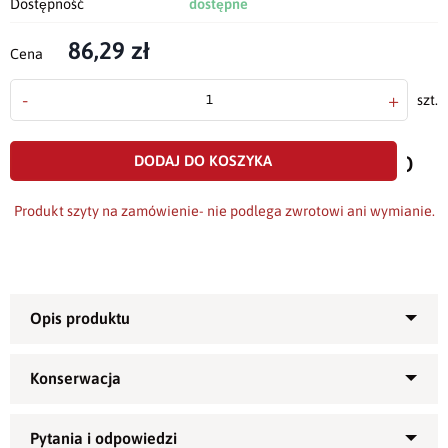
Dostępność
dostępne
86,29 zł
Cena
-
+
szt.
doda
do
DODAJ DO KOSZYKA
scho
Produkt szyty na zamówienie- nie podlega zwrotowi ani wymianie.
B
ieżnik
uszyty z plamoodpornej tkaniny o gramaturze ok.
2
200g/m
.
Tkanina z której został uszyty bieżnik ma kolor ecru oraz