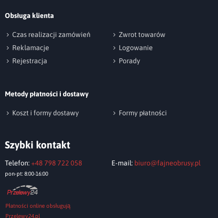
Obsługa klienta
np. Agnieszka z Wrocławia, Mateusz z Gdańska
Czas realizacji zamówień
Zwrot towarów
Reklamacje
Logowanie
Rejestracja
Porady
Metody płatności i dostawy
Wyślij opinię
Koszt i formy dostawy
Formy płatności
Szybki kontakt
Telefon:
+48 798 722 058
E-mail:
biuro@fajneobrusy.pl
pon-pt: 8:00-16:00
Płatności online obsługują
Przelewy24.pl