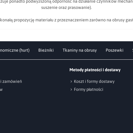
zuje ponadto podwyższoną odporność na działanie czynników mechanicz
suszenie oraz prasowanie).
konałą propozycję materiału z przeznaczeniem zarówno na obrusy gast
nomiczne (hurt)
Bieżniki
Tkaniny na obrusy
Poszewki
Metody płatności i dostawy
cji zamówień
Koszt i formy dostawy
ów
Formy płatności