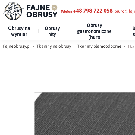
+48 798 722 058
biuro@fajn
Telefon
Obrusy
Obrusy na
Obrusy
B
gastronomiczne
wymiar
hity
(hurt)
Fajneobrusy.pl
Tkaniny na obrusy
Tkaniny plamoodporne
Tka