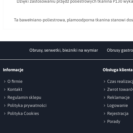
Dzięki zastosowaniu przędz poliestrowych tkanina P130 wyka
Ta bawełniano-poliestrowa, plamoodporna tkanina stanowi dos
Obrusy, serwetki, bieżniki na wymiar
Obrusy gastro
Informacje
Obsługa klienta
O firmie
Czas realiza
Kontakt
Zwrot towar
Regulamin sklepu
Reklamacje
Polityka prywatności
Logowanie
Polityka Cookies
Rejestracja
Porady