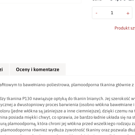
-
+
Produkt sz
zi
Oceny i komentarze
afitowym to bawełniano-poliestrowa, plamoodporna tkanina głównie z
dzy tkanina P130 nawiązuje optyką do tkanin lnianych. Jej szerokość 
stycznej a dwustopniowy proces barwienia (osobno włókna bawełniane i 
oloru (jedne włókna są jaśniejsze a inne ciemniejsze), dzięki czemu n
ina posiada miękki chwyt, co sprawia, że bardzo ładnie układa się na s
turą plamoodporną, która chroni jej włókna przed wszelkiego rodzaju z
a plamoodoporna również wydłuża żywotność tkaniny oraz pozwala dłuż