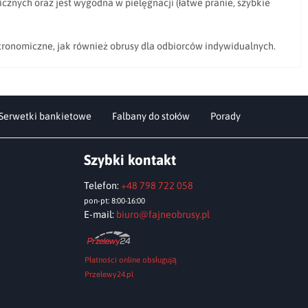
nych oraz jest wygodna w pielęgnacji (łatwe pranie, szybkie
ronomiczne, jak również obrusy dla odbiorców indywidualnych.
Serwetki bankietowe
Falbany do stołów
Porady
Szybki kontakt
Telefon:
+48 798 722 058
pon-pt: 8:00-16:00
E-mail:
biuro@fajneobrusy.pl
Płatności online obsługują
Przelewy24.pl