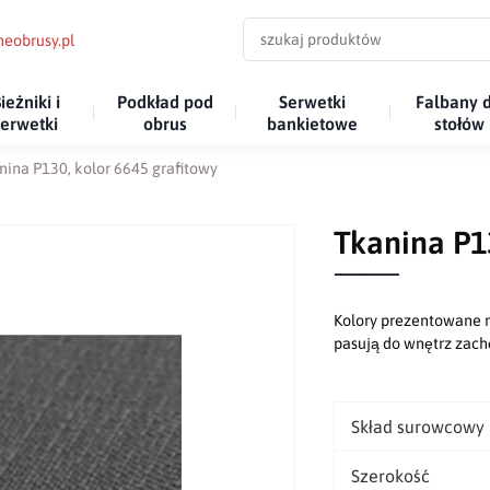
eobrusy.pl
ieżniki i
Podkład pod
Serwetki
Falbany 
serwetki
obrus
bankietowe
stołów
nina P130, kolor 6645 grafitowy
Tkanina P1
Kolory prezentowane n
pasują do wnętrz za
Skład surowcowy
Szerokość