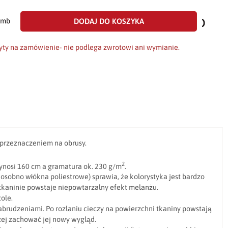
dodaj
do
DODAJ DO KOSZYKA
mb
scho
yty na zamówienie- nie podlega zwrotowi ani wymianie.
 przeznaczeniem na obrusy.
2
wynosi 160 cm a gramatura ok. 230 g/m
.
osobno włókna poliestrowe) sprawia, że kolorystyka jest bardzo
a tkaninie powstaje niepowtarzalny efekt melanżu.
tole.
abrudzeniami. Po rozlaniu cieczy na powierzchni tkaniny powstają
ej zachować jej nowy wygląd.