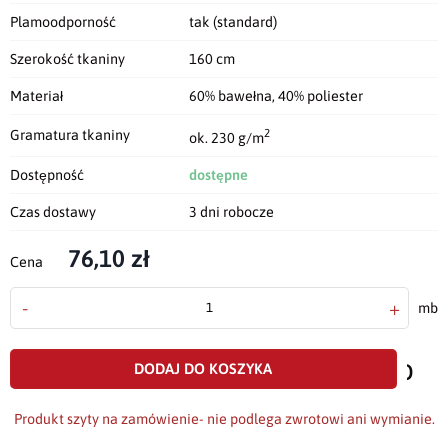
Plamoodporność
tak (standard)
Szerokość tkaniny
160 cm
Materiał
60% bawełna, 40% poliester
2
Gramatura tkaniny
ok. 230 g/m
Dostępność
dostępne
Czas dostawy
3 dni robocze
76,10 zł
Cena
-
+
mb
doda
do
DODAJ DO KOSZYKA
scho
Produkt szyty na zamówienie- nie podlega zwrotowi ani wymianie.