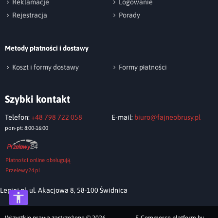
Reklamacje
Logowanie
Rejestracja
Porady
Metody płatności i dostawy
Wyślij opinię
Koszt i formy dostawy
Formy płatności
Szybki kontakt
Telefon:
+48 798 722 058
E-mail:
biuro@fajneobrusy.pl
pon-pt: 8:00-16:00
Płatności online obsługują
Przelewy24.pl
Lepiej.pl, ul. Akacjowa 8, 58-100 Świdnica
Wszystkie prawa zastrzeżone © 2026
E-Commerce platform by