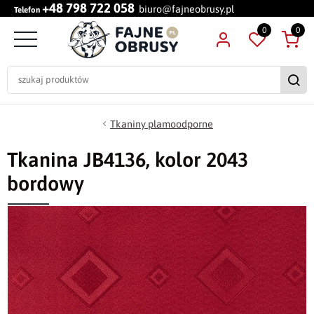
+48 798 722 058
biuro@fajneobrusy.pl
Telefon
0
0
Tkaniny plamoodporne
Tkanina JB4136, kolor 2043
bordowy