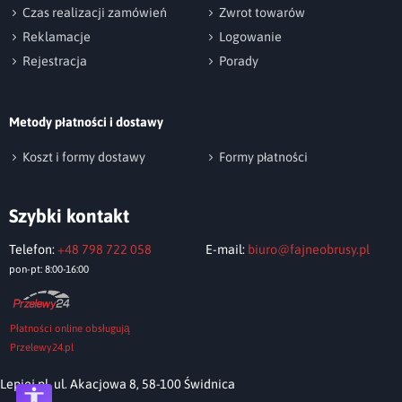
np. Agnieszka z Wrocławia, Mateusz z Gdańska
Czas realizacji zamówień
Zwrot towarów
Reklamacje
Logowanie
Rejestracja
Porady
Metody płatności i dostawy
Wyślij opinię
Koszt i formy dostawy
Formy płatności
Szybki kontakt
Telefon:
+48 798 722 058
E-mail:
biuro@fajneobrusy.pl
pon-pt: 8:00-16:00
Płatności online obsługują
Przelewy24.pl
Lepiej.pl, ul. Akacjowa 8, 58-100 Świdnica