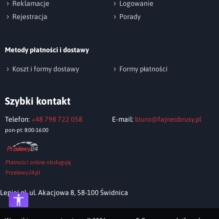
Reklamacje
Logowanie
Rejestracja
Porady
Metody płatności i dostawy
Wyślij opinię
Koszt i formy dostawy
Formy płatności
Szybki kontakt
Telefon:
+48 798 722 058
E-mail:
biuro@fajneobrusy.pl
pon-pt: 8:00-16:00
Płatności online obsługują
Przelewy24.pl
Lepiej.pl, ul. Akacjowa 8, 58-100 Świdnica