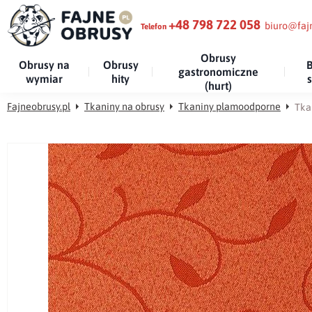
+48 798 722 058
biuro@fajn
Telefon
Obrusy
Obrusy na
Obrusy
B
gastronomiczne
wymiar
hity
(hurt)
Fajneobrusy.pl
Tkaniny na obrusy
Tkaniny plamoodporne
Tka