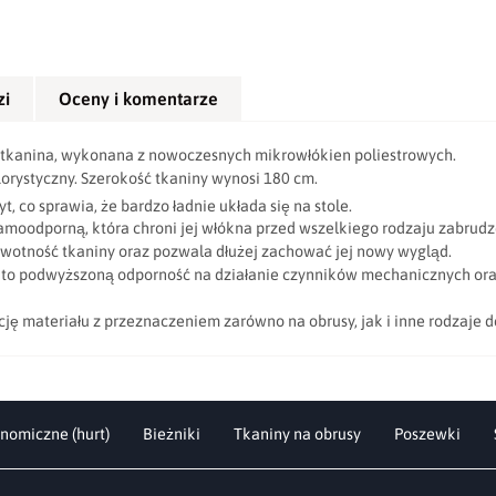
zi
Oceny i komentarze
a tkanina, wykonana z nowoczesnych mikrowłókien poliestrowych.
orystyczny. Szerokość tkaniny wynosi 180 cm.
t, co sprawia, że bardzo ładnie układa się na stole.
amoodporną, która chroni jej włókna przed wszelkiego rodzaju zabrudz
wotność tkaniny oraz pozwala dłużej zachować jej nowy wygląd.
o podwyższoną odporność na działanie czynników mechanicznych oraz j
 materiału z przeznaczeniem zarówno na obrusy, jak i inne rodzaje d
nomiczne (hurt)
Bieżniki
Tkaniny na obrusy
Poszewki