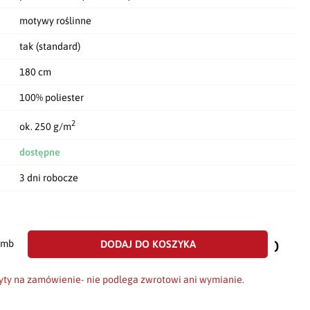
motywy roślinne
tak (standard)
180 cm
100% poliester
2
ok. 250 g/m
dostępne
3 dni robocze
dodaj
do
DODAJ DO KOSZYKA
mb
scho
yty na zamówienie- nie podlega zwrotowi ani wymianie.