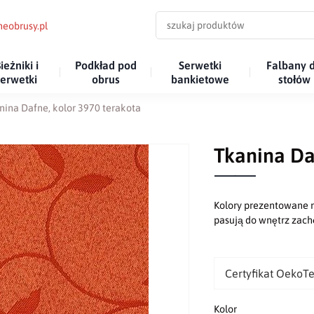
eobrusy.pl
ieżniki i
Podkład pod
Serwetki
Falbany 
serwetki
obrus
bankietowe
stołów
nina Dafne, kolor 3970 terakota
Tkanina Da
Kolory prezentowane n
pasują do wnętrz za
Certyfikat OekoT
Kolor