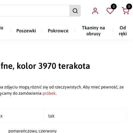
0
0
do
Tkaniny na
Od
Poszewki
Pokrowce
obrusy
ręki
fne, kolor 3970 terakota
a zdjęciu mogą różnić się od rzeczywistych. Aby mieć pewność, że
chęcamy do zamówienia
próbek
.
ex
tak
pomarańczowy, czerwony