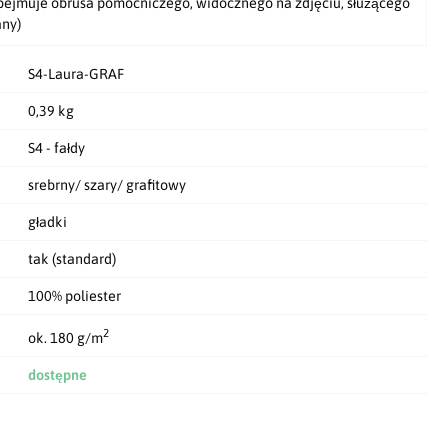
bejmuje obrusa pomocniczego, widocznego na zdjęciu, służącego
any)
S4-Laura-GRAF
0,39 kg
S4 - fałdy
srebrny/ szary/ grafitowy
gładki
tak (standard)
100% poliester
2
ok. 180 g/m
dostępne
dodaj