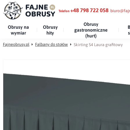
+48 798 722 058
biuro@fajn
Telefon
Obrusy
Obrusy na
Obrusy
B
gastronomiczne
wymiar
hity
(hurt)
Fajneobrusy.pl
Falbany do stołów
Skirting S4 Laura grafitowy