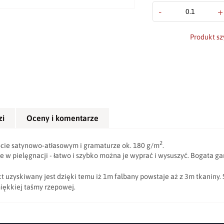
-
+
Produkt sz
zi
Oceny i komentarze
2
plocie satynowo-atłasowym i gramaturze ok. 180 g/m
.
e w pielęgnacji - łatwo i szybko można je wyprać i wysuszyć. Bogata g
 uzyskiwany jest dzięki temu iż 1m falbany powstaje aż z 3m tkaniny. Sk
iękkiej taśmy rzepowej.