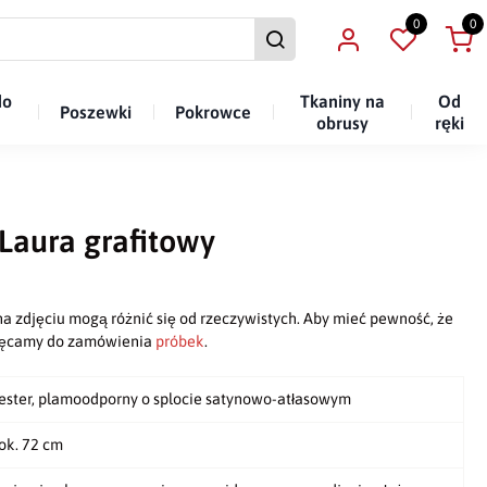
0
0
do
Tkaniny na
Od
Poszewki
Pokrowce
obrusy
ręki
 Laura grafitowy
a zdjęciu mogą różnić się od rzeczywistych. Aby mieć pewność, że
chęcamy do zamówienia
próbek
.
iester, plamoodporny o splocie satynowo-atłasowym
ok. 72 cm