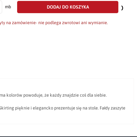
do
DODAJ DO KOSZYKA
mb
scho
yty na zamówienie- nie podlega zwrotowi ani wymianie.
ama kolorów powoduje, że każdy znajdzie coś dla siebie.
irting pięknie i elegancko prezentuje się na stole. Fałdy zaszyte