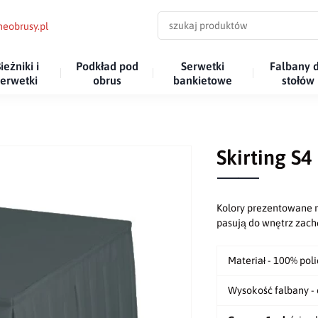
eobrusy.pl
ieżniki i
Podkład pod
Serwetki
Falbany 
serwetki
obrus
bankietowe
stołów
Skirting S4
Kolory prezentowane n
pasują do wnętrz za
Materiał - 100% pol
Wysokość falbany - 