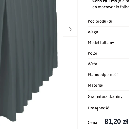
Cena za 1 mb
(nie o
do mocowania falb
Kod produktu
Waga
Model falbany
Kolor
Wzór
Plamoodporność
Materiał
Gramatura tkaniny
Dostępność
81,20 zł
Cena