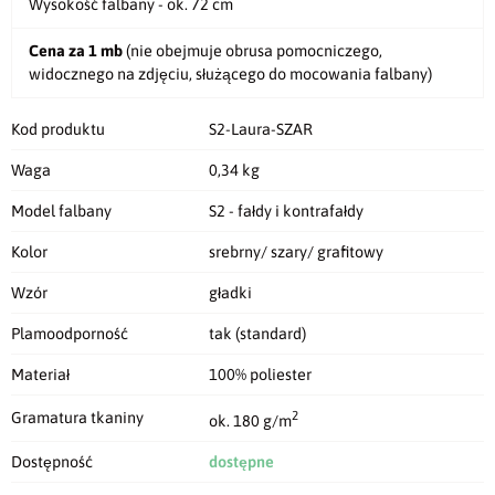
Wysokość falbany - ok. 72 cm
Cena za 1 mb
(nie obejmuje obrusa pomocniczego,
widocznego na zdjęciu, służącego do mocowania falbany)
Kod produktu
S2-Laura-SZAR
Waga
0,34 kg
Model falbany
S2 - fałdy i kontrafałdy
Kolor
srebrny/ szary/ grafitowy
Wzór
gładki
Plamoodporność
tak (standard)
Materiał
100% poliester
2
Gramatura tkaniny
ok. 180 g/m
Dostępność
dostępne