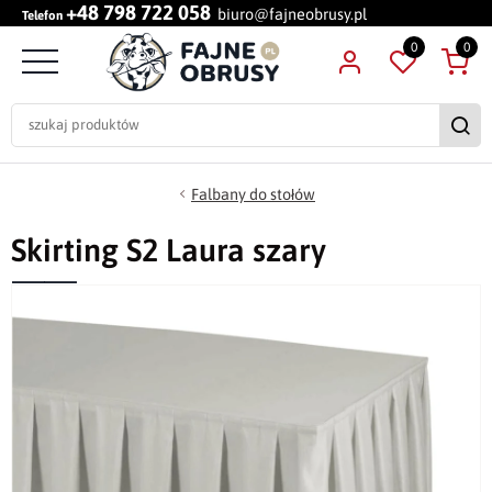
+48 798 722 058
biuro@fajneobrusy.pl
Telefon
0
0
Falbany do stołów
Skirting S2 Laura szary