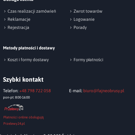
np. Agnieszka z Wrocławia, Mateusz z Gdańska
Czas realizacji zamówień
Zwrot towarów
Reklamacje
Logowanie
Rejestracja
Porady
Metody płatności i dostawy
Wyślij opinię
Koszt i formy dostawy
Formy płatności
Szybki kontakt
Telefon:
+48 798 722 058
E-mail:
biuro@fajneobrusy.pl
pon-pt: 8:00-16:00
Płatności online obsługują
Przelewy24.pl