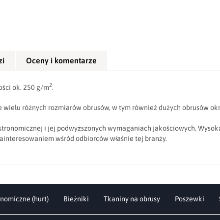
zi
Oceny i komentarze
2
ości ok. 250 g/m
.
 wielu różnych rozmiarów obrusów, w tym również dużych obrusów okr
 gastronomicznej i jej podwyższonych wymaganiach jakościowych. Wysok
ainteresowaniem wśród odbiorców właśnie tej branży.
nomiczne (hurt)
Bieżniki
Tkaniny na obrusy
Poszewki