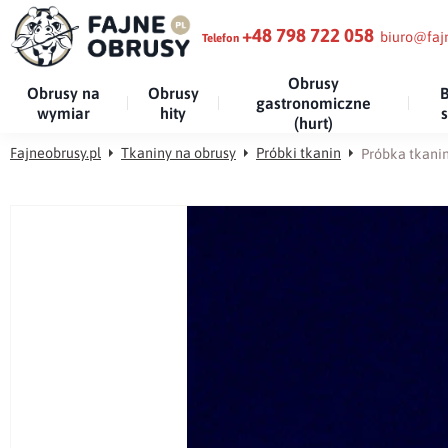
+48 798 722 058
biuro@fajn
Telefon
Obrusy
Obrusy na
Obrusy
B
gastronomiczne
wymiar
hity
(hurt)
Fajneobrusy.pl
Tkaniny na obrusy
Próbki tkanin
Próbka tkanin