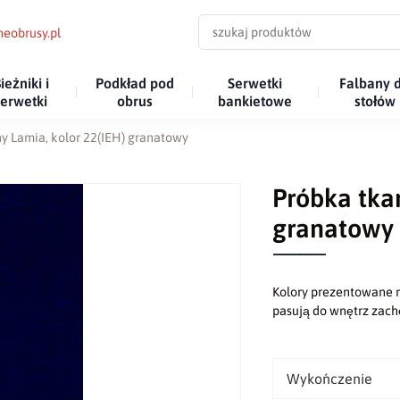
eobrusy.pl
ieżniki i
Podkład pod
Serwetki
Falbany 
serwetki
obrus
bankietowe
stołów
y Lamia, kolor 22(IEH) granatowy
Próbka tka
granatowy
Kolory prezentowane n
pasują do wnętrz za
Wykończenie