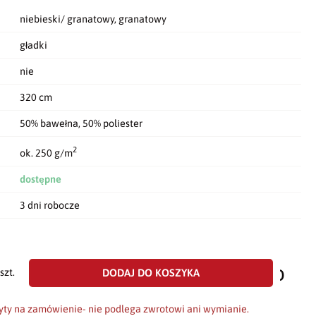
niebieski/ granatowy, granatowy
gładki
nie
320 cm
50% bawełna, 50% poliester
2
ok. 250 g/m
dostępne
3 dni robocze
dodaj
do
DODAJ DO KOSZYKA
szt.
scho
yty na zamówienie- nie podlega zwrotowi ani wymianie.