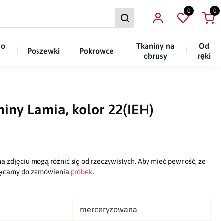
0
0
do
Tkaniny na
Od
Poszewki
Pokrowce
obrusy
ręki
niny Lamia, kolor 22(IEH)
a zdjęciu mogą różnić się od rzeczywistych. Aby mieć pewność, że
chęcamy do zamówienia
próbek
.
merceryzowana