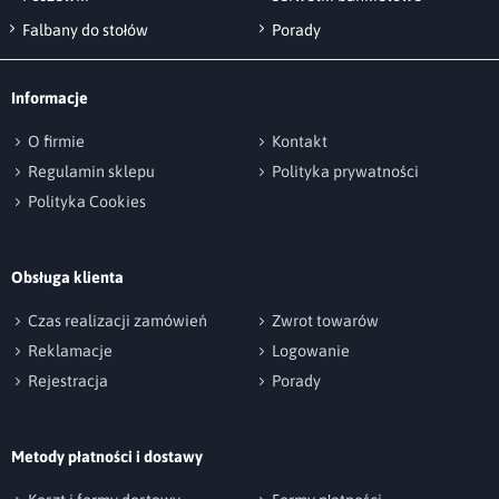
wsiąka lecz tworzy kropelki, które w łatwy
sposób mozna usunąć papierowym
Falbany do stołów
Porady
ręcznikiem lub chusteczką).
Informacje
Tkanina posiada
certyfikat OEKO-TEX
O firmie
Kontakt
Standard 100.
Regulamin sklepu
Polityka prywatności
Wykończenie: U3, O1, O3, O5.
Polityka Cookies
Obsługa klienta
Czas realizacji zamówień
Zwrot towarów
Reklamacje
Logowanie
Rejestracja
Porady
Metody płatności i dostawy