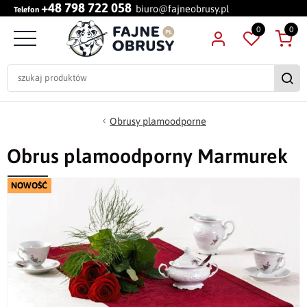
+48 798 722 058
biuro@fajneobrusy.pl
Telefon
0
0
Obrusy plamoodporne
Obrus plamoodporny Marmurek
NOWOŚĆ