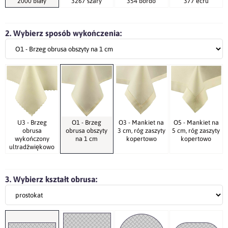
2000 biały
3267 szary
354 bordo
377 ecru
2. Wybierz sposób wykończenia:
U3 - Brzeg
O1 - Brzeg
O3 - Mankiet na
O5 - Mankiet na
obrusa
obrusa obszyty
3 cm, róg zaszyty
5 cm, róg zaszyty
wykończony
na 1 cm
kopertowo
kopertowo
ultradźwiękowo
3. Wybierz kształt obrusa: