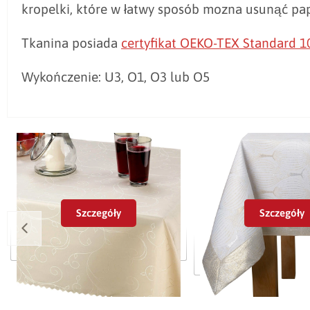
kropelki, które w łatwy sposób mozna usunąć pa
Tkanina posiada
certyfikat OEKO-TEX Standard 1
Wykończenie: U3, O1, O3 lub O5
Szczegóły
Szczegóły
Obrus plamoodporny Mela
Obrus plamoodporny 
srebrno-złot