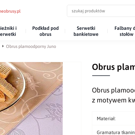
eobrusy.pl
ieżniki i
Podkład pod
Serwetki
Falbany 
serwetki
obrus
bankietowe
stołów
Obrus plamoodporny Juno
Obrus pla
Obrus plamood
z motywem kw
Materiał:
Gramatura tkanin