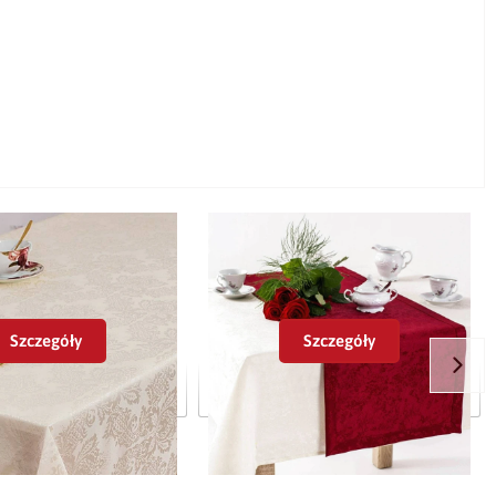
Szczegóły
Szczegóły
plamoodporny JB4999
Obrus plamoodporny Marmurek