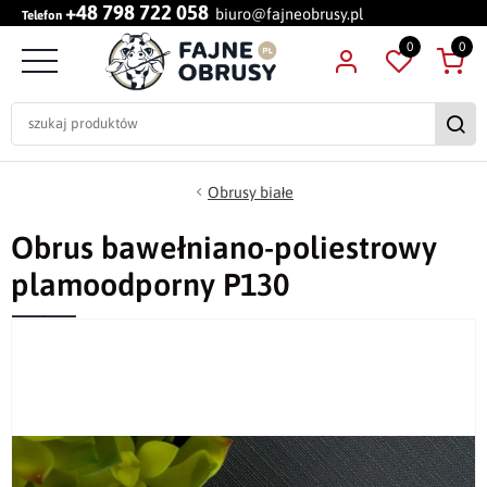
+48 798 722 058
biuro@fajneobrusy.pl
Telefon
0
0
Obrusy białe
Obrus bawełniano-poliestrowy
plamoodporny P130