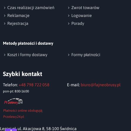
czemu na tkaninie powstaje niepowtarzalny
Czas realizacji zamówień
Zwrot towarów
efekt melanżu.
Reklamacje
Logowanie
Rejestracja
Porady
Obrusy P130 z koronką
szyjemy na
wymiar,
z najwyższą starannością,
w czterech
Metody płatności i dostawy
kształtach: prostokąt, kwadrat, koło, owal, z
dokładnościa co do 1 cm więc
obrusy są
Koszt i formy dostawy
Formy płatności
dokładnie dopasowane do stołu.
Szybki kontakt
Zamów i przekonaj się!
Telefon:
+48 798 722 058
E-mail:
biuro@fajneobrusy.pl
pon-pt: 8:00-16:00
Płatności online obsługują
Przelewy24.pl
Lepiej.pl, ul. Akacjowa 8, 58-100 Świdnica