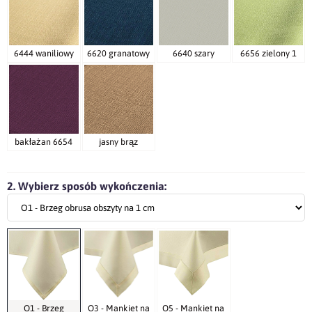
6444 waniliowy
6620 granatowy
6640 szary
6656 zielony 1
jasny brąz
bakłażan 6654
2. Wybierz sposób wykończenia:
O1 - Brzeg
O3 - Mankiet na
O5 - Mankiet na