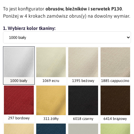
To jest konfigurator
obrusów, bieżników i serwetek P130
.
Poniżej w 4 krokach zamówisz obrus(y) na dowolny wymiar.
1. Wybierz kolor tkaniny:
1000 biały
1069 ecru
1395 beżowy
1885 cappuccino
297 bordowy
311 żółty
6018 czarny
6414 brązowy