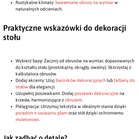
Rustykalne klimaty:
bawełniane obrusy na wymiar
w
naturalnych odcieniach.
Praktyczne wskazówki do dekoracji
stołu
Wybierz bazę: Zacznij od obrusów na wymiar, dopasowanych
do kształtu stołu (prostokątny, okrągły, owalny). Skorzystaj z
kalkulatora obrusów.
Dodaj akcenty: Użyj
bieżników dekoracyjnych
lub
falbany do
stołów
dla elegancji.
Uzupełnij poszewkami: Dodaj
poszewki dekoracyjne
na
krzesła, harmonizujące z
obrusem
.
Pielęgnacja: Utrzymuj tekstylia w idealnym stanie dzięki
poradom o usuwaniu plam
oraz stół dzięki ochronnemu
muletonowi
.
Jak zadbać o detale?