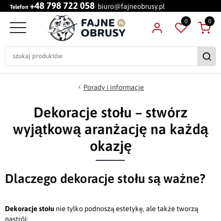
+48 798 722 058
biuro@fajneobrusy.pl
Telefon
0
0
Porady i informacje
Dekoracje stołu – stwórz
wyjątkową aranżację na każdą
okazję
Dlaczego dekoracje stołu są ważne?
Dekoracje stołu
nie tylko podnoszą estetykę, ale także tworzą
nastrój: