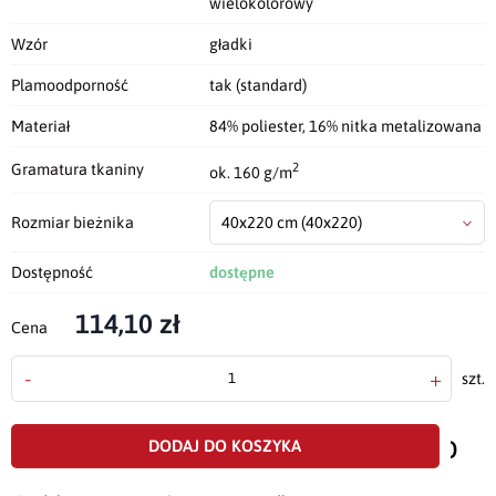
wielokolorowy
Wzór
gładki
Plamoodporność
tak (standard)
Materiał
84% poliester, 16% nitka metalizowana
2
Gramatura tkaniny
ok. 160 g/m
Rozmiar bieżnika
40x220 cm
(40x220)
Dostępność
dostępne
114,10 zł
Cena
-
+
szt.
doda
do
DODAJ DO KOSZYKA
scho