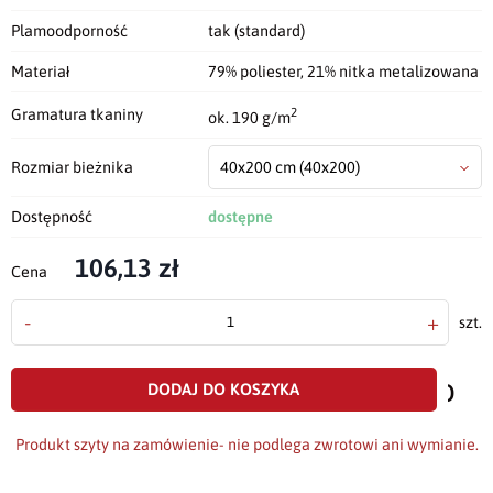
Plamoodporność
tak (standard)
Materiał
79% poliester, 21% nitka metalizowana
2
Gramatura tkaniny
ok. 190 g/m
Rozmiar bieżnika
40x200 cm
(40x200)
Dostępność
dostępne
106,13 zł
Cena
-
+
szt.
doda
do
DODAJ DO KOSZYKA
scho
Produkt szyty na zamówienie- nie podlega zwrotowi ani wymianie.