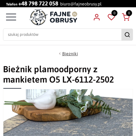
+48 798 722 058
biuro@fajneobrusy.pl
Telefon
0
0
Bieżniki
Bieżnik plamoodporny z
mankietem O5 LX-6112-2502