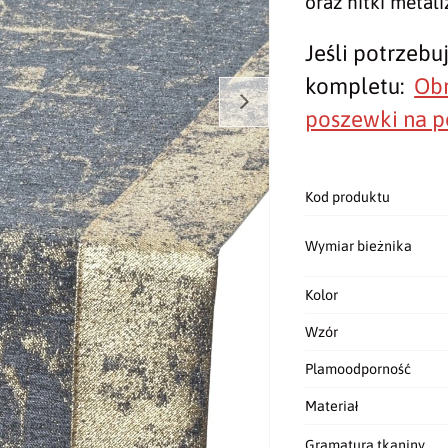
oraz nitki metal
Jeśli potrzebu
kompletu:
Ob
poszewki na p
Kod produktu
Wymiar bieżnika
Kolor
Wzór
Plamoodporność
Materiał
Gramatura tkaniny