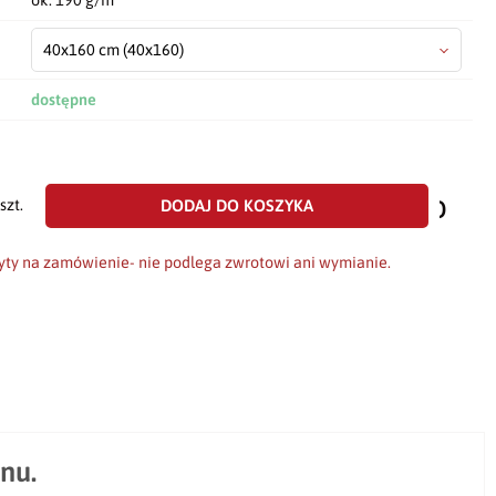
40x160 cm
(40x160)
dostępne
dodaj
do
DODAJ DO KOSZYKA
szt.
scho
yty na zamówienie- nie podlega zwrotowi ani wymianie.
nu.