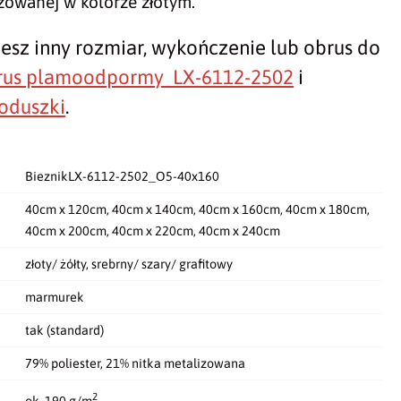
izowanej w kolorze złotym.
jesz inny rozmiar, wykończenie lub obrus do
rus plamoodpormy LX-6112-2502
i
oduszki
.
BieznikLX-6112-2502_O5-40x160
40cm x 120cm, 40cm x 140cm, 40cm x 160cm, 40cm x 180cm,
40cm x 200cm, 40cm x 220cm, 40cm x 240cm
złoty/ żółty, srebrny/ szary/ grafitowy
marmurek
tak (standard)
79% poliester, 21% nitka metalizowana
2
ok. 190 g/m