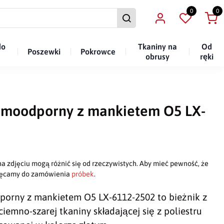
0
0
do
Tkaniny na
Od
Poszewki
Pokrowce
obrusy
ręki
amoodporny z mankietem O5 LX-
a zdjęciu mogą różnić się od rzeczywistych. Aby mieć pewność, że
chęcamy do zamówienia
próbek
.
porny z mankietem O5 LX-6112-2502 to bieżnik z
iemno-szarej tkaniny składającej się z poliestru