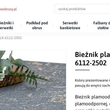
eobrusy.pl
ieżniki i
Podkład pod
Serwetki
Falbany 
serwetki
obrus
bankietowe
stołów
 LX-6112-2502
Bieżnik pl
6112-2502
Kolory prezentowane n
pasują do wnętrz za
Bieżnik plamood
plamoodpornej, c