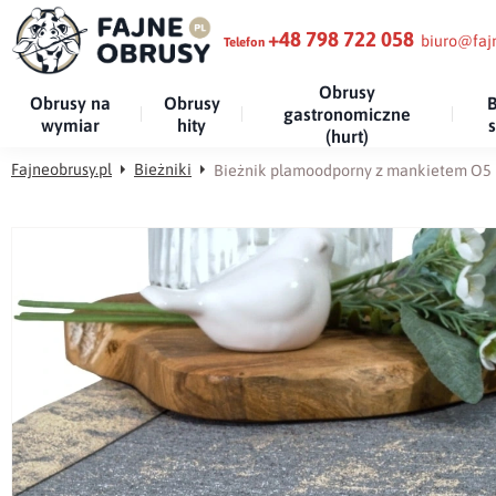
+48 798 722 058
biuro@fajn
Telefon
Obrusy
Obrusy na
Obrusy
B
gastronomiczne
wymiar
hity
(hurt)
Fajneobrusy.pl
Bieżniki
Bieżnik plamoodporny z mankietem O5