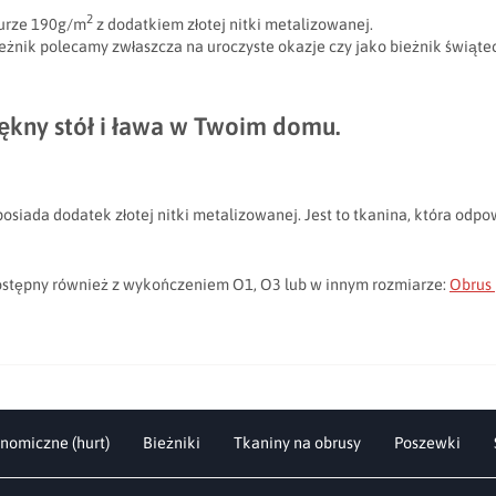
2
turze 190g/m
z dodatkiem złotej nitki metalizowanej.
ieżnik polecamy zwłaszcza na uroczyste okazje czy jako bieżnik świątec
ękny stół i ława w Twoim domu.
posiada dodatek złotej nitki metalizowanej. Jest to tkanina, która odp
Dostępny również z wykończeniem O1, O3 lub w innym rozmiarze:
Obrus
nomiczne (hurt)
Bieżniki
Tkaniny na obrusy
Poszewki