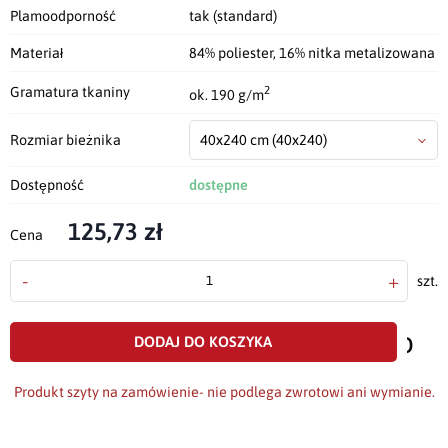
Plamoodporność
tak (standard)
Materiał
84% poliester, 16% nitka metalizowana
2
Gramatura tkaniny
ok. 190 g/m
Rozmiar bieżnika
40x240 cm
(40x240)
Dostępność
dostępne
125,73 zł
Cena
-
+
szt.
doda
do
DODAJ DO KOSZYKA
scho
Produkt szyty na zamówienie- nie podlega zwrotowi ani wymianie.