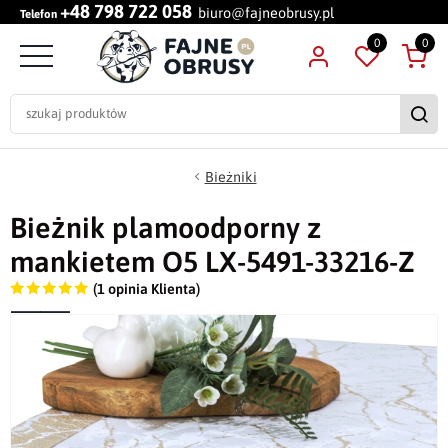
+48 798 722 058
biuro@fajneobrusy.pl
Telefon
0
0
Bieżniki
Bieżnik plamoodporny z
mankietem O5 LX-5491-33216-Z
(1 opinia Klienta)