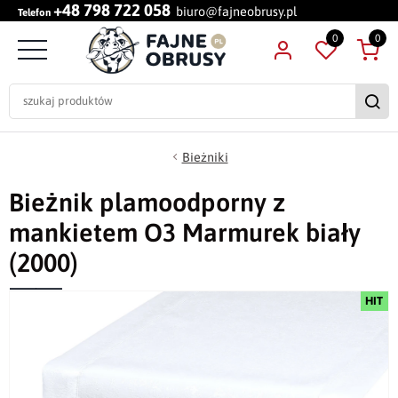
+48 798 722 058
biuro@fajneobrusy.pl
Telefon
0
0
Bieżniki
Bieżnik plamoodporny z
mankietem O3 Marmurek biały
(2000)
HIT