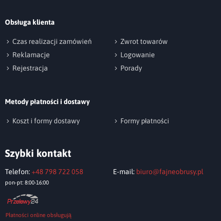
Podpis
Obsługa klienta
np. Agnieszka z Wrocławia, Mateusz z Gdańska
Czas realizacji zamówień
Zwrot towarów
Reklamacje
Logowanie
Rejestracja
Porady
Metody płatności i dostawy
Wyślij opinię
Koszt i formy dostawy
Formy płatności
Szybki kontakt
Telefon:
+48 798 722 058
E-mail:
biuro@fajneobrusy.pl
pon-pt: 8:00-16:00
Płatności online obsługują