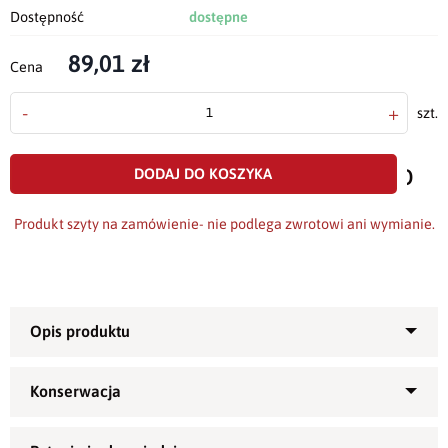
Dostępność
dostępne
89,01 zł
Cena
-
+
szt.
doda
do
DODAJ DO KOSZYKA
scho
Produkt szyty na zamówienie- nie podlega zwrotowi ani wymianie.
Przepiękny
bieżnik
uszyty z plamoodpornej tkaniny o
2
gramaturze 180g/m
.
Polecany na uroczyste okazje, święta lub jako ozdoba stołu