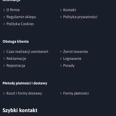
Suszenie mechaniczne - nie suszyć bębnowo
O firmie
Kontakt
Tkanina z której został uszyty bieżnik ma kolor tukusowy
Regulamin sklepu
Polityka prywatności
oraz posiada dodatek złotej nitki metalizowanej. Jest to
Polityka Cookies
tkanina, która odpowiednio pielęgnowana, nie przyjmuje
przez długi czas plam.
Podpis
Wykończenie: mankiet na 5 cm, róg zaszyty kopertowo w
Obsługa klienta
szpic. Dostępne również inne rodzaje wykończeń.
np. Agnieszka z Wrocławia, Mateusz z Gdańska
Czas realizacji zamówień
Zwrot towarów
Bieżnik można stosować
dwustronnie
.
Reklamacje
Logowanie
Tkanina posiada
certyfikat OEKO-TEX Standard 100.
Rejestracja
Porady
Metody płatności i dostawy
Wyślij opinię
Koszt i formy dostawy
Formy płatności
Szybki kontakt