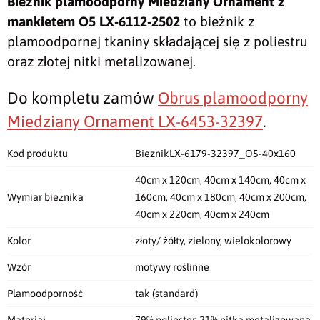
Bieżnik plamoodporny Miedziany Ornament z
mankietem O5 LX-6112-2502
to bieżnik z
plamoodpornej tkaniny składającej się z poliestru
oraz złotej nitki metalizowanej.
Do kompletu zamów
Obrus plamoodporny
Miedziany Ornament LX-6453-32397
.
Kod produktu
BieznikLX-6179-32397_O5-40x160
40cm x 120cm, 40cm x 140cm, 40cm x
Wymiar bieżnika
160cm, 40cm x 180cm, 40cm x 200cm,
40cm x 220cm, 40cm x 240cm
Kolor
złoty/ żółty, zielony, wielokolorowy
Wzór
motywy roślinne
Plamoodporność
tak (standard)