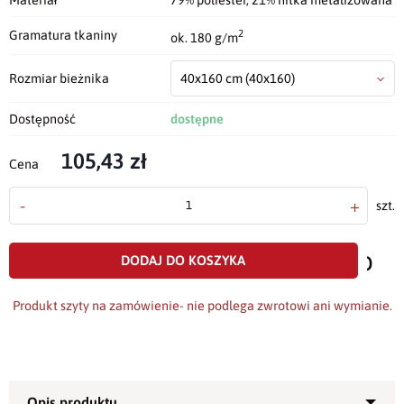
Materiał
79% poliester, 21% nitka metalizowana
2
Gramatura tkaniny
ok. 180 g/m
Rozmiar bieżnika
40x160 cm
(40x160)
Dostępność
dostępne
105,43 zł
Cena
-
+
szt.
doda
do
DODAJ DO KOSZYKA
scho
Produkt szyty na zamówienie- nie podlega zwrotowi ani wymianie.