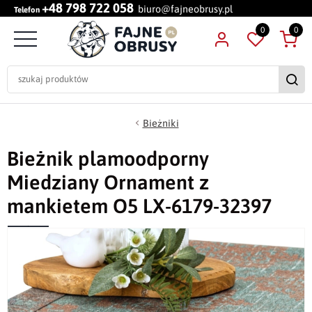
+48 798 722 058
biuro@fajneobrusy.pl
Telefon
0
0
Bieżniki
Bieżnik plamoodporny
Miedziany Ornament z
mankietem O5 LX-6179-32397